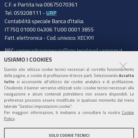
C.F. e Partita Iva 00675070361
Tel. 059208111 -
URP
Contabilità speciale Banca d'Italia:
IT75Q 01000 04306 TU00 0001 3855
Fatt. elettronica - Cod. univoco: XECKYI
PEC:
cameradicommercio@mo.legalmail.camcom.it
USIAMO I COOKIES
Trasparenza
Questo sito utilizza cookie tecnici necessari al corretto funzionamento
Amministrazione trasparente
delle pagine, e cookie di profilazione di terze parti. Selezionando
Accetta
tutto
si acconsente all’utilizzo dei cookie analytics e di profilazione.
Albo Camerale
Chiudendo il banner verranno utilizzati solo i cookie tecnici necessari alla
navigazione e alcuni contenuti potrebbero non essere disponibili. Le
Pubblicità Legale
preferenze possono essere modificate in qualsiasi momento dal menu
laterale "Gestisci impostazioni cookie".
Area riservata Amministratori
Per maggiori informazioni, ti invitiamo a consultare la nostra
Cookie
Policy
.
Accesso riservato agli Amministratori dell'ente
SOLO COOKIE TECNICI