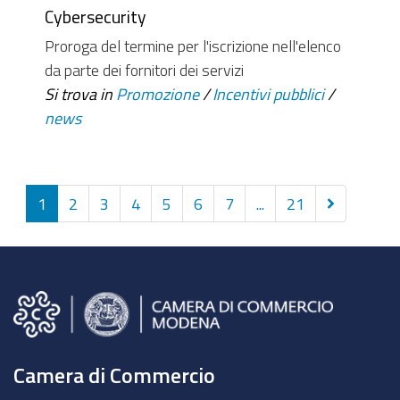
Cybersecurity
Proroga del termine per l'iscrizione nell'elenco
da parte dei fornitori dei servizi
Si trova in
Promozione
/
Incentivi pubblici
/
news
Successivi
1
2
3
4
5
6
7
...
21
10
elementi
Camera di Commercio