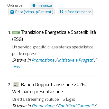
Area Tematica
Collezione Inviabile
Ordina per
rilevanza
Collegamento
Cartella Approfondimento
Data (prima i più recenti)
alfabeticamente
Cartella
Notizia
Moduli
File
Audio
Video
Evento
EasyForm
Riferimenti
Transizione Energetica e Sostenibilità
(ESG)
NUOVI ELEMENTI DA
Un servizio gratuito di assistenza specialistica
Da ieri
Nell'ultima settimana
per le imprese
Si trova in
Promozione
/
Iniziative e Progetti
/
Nell'ultimo mese
Da sempre
news
Bando Doppia Transizione 2026,
Webinar di presentazione
Diretta streaming Youtube il 6 luglio
Si trova in
Promozione
/
Contributi Camerali
/