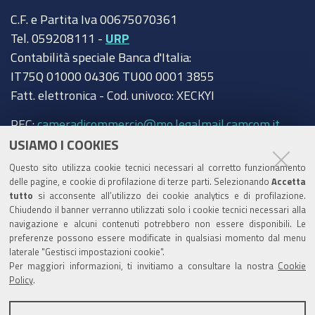
C.F. e Partita Iva 00675070361
Tel. 059208111 -
URP
Contabilità speciale Banca d'Italia:
IT75Q 01000 04306 TU00 0001 3855
Fatt. elettronica - Cod. univoco: XECKYI
PEC:
cameradicommercio@mo.legalmail.camcom.it
USIAMO I COOKIES
Trasparenza
Questo sito utilizza cookie tecnici necessari al corretto funzionamento
Amministrazione trasparente
delle pagine, e cookie di profilazione di terze parti. Selezionando
Accetta
tutto
si acconsente all’utilizzo dei cookie analytics e di profilazione.
Albo Camerale
Chiudendo il banner verranno utilizzati solo i cookie tecnici necessari alla
navigazione e alcuni contenuti potrebbero non essere disponibili. Le
Pubblicità Legale
preferenze possono essere modificate in qualsiasi momento dal menu
laterale "Gestisci impostazioni cookie".
Area riservata Amministratori
Per maggiori informazioni, ti invitiamo a consultare la nostra
Cookie
Policy
.
Accesso riservato agli Amministratori dell'ente