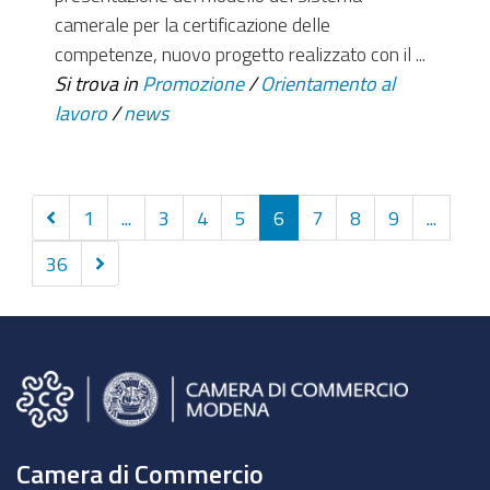
camerale per la certificazione delle
competenze, nuovo progetto realizzato con il ...
Si trova in
Promozione
/
Orientamento al
lavoro
/
news
Precedenti
1
...
3
4
5
6
7
8
9
...
10
Successivi
36
elementi
10
elementi
Camera di Commercio