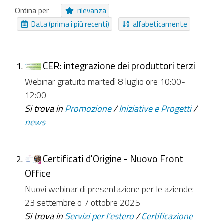
Area Tematica
Collezione Inviabile
Ordina per
rilevanza
Collegamento
Cartella Approfondimento
Data (prima i più recenti)
alfabeticamente
Cartella
Notizia
Moduli
File
Audio
Video
Evento
EasyForm
Riferimenti
CER: integrazione dei produttori terzi
Webinar gratuito martedì 8 luglio ore 10:00-
NUOVI ELEMENTI DA
12:00
Da ieri
Nell'ultima settimana
Si trova in
Promozione
/
Iniziative e Progetti
/
news
Nell'ultimo mese
Da sempre
Certificati d'Origine - Nuovo Front
Office
Nuovi webinar di presentazione per le aziende:
23 settembre o 7 ottobre 2025
Si trova in
Servizi per l'estero
/
Certificazione