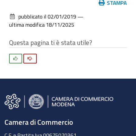
Azioni
STAMPA
sul
pubblicato il
02/01/2019
—
documento
ultima modifica
18/11/2025
Questa pagina ti è stata utile?
Si
No
Camera di Commercio
C.F. e Partita Iva 00675070361