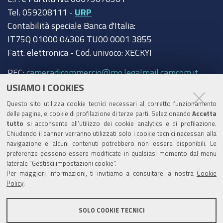
Tel. 059208111 -
URP
Contabilità speciale Banca d'Italia:
IT75Q 01000 04306 TU00 0001 3855
Fatt. elettronica - Cod. univoco: XECKYI
PEC:
cameradicommercio@mo.legalmail.camcom.it
USIAMO I COOKIES
Trasparenza
Questo sito utilizza cookie tecnici necessari al corretto funzionamento
Amministrazione trasparente
delle pagine, e cookie di profilazione di terze parti. Selezionando
Accetta
tutto
si acconsente all’utilizzo dei cookie analytics e di profilazione.
Albo Camerale
Chiudendo il banner verranno utilizzati solo i cookie tecnici necessari alla
navigazione e alcuni contenuti potrebbero non essere disponibili. Le
Pubblicità Legale
preferenze possono essere modificate in qualsiasi momento dal menu
laterale "Gestisci impostazioni cookie".
Area riservata Amministratori
Per maggiori informazioni, ti invitiamo a consultare la nostra
Cookie
Policy
.
Accesso riservato agli Amministratori dell'ente
SOLO COOKIE TECNICI