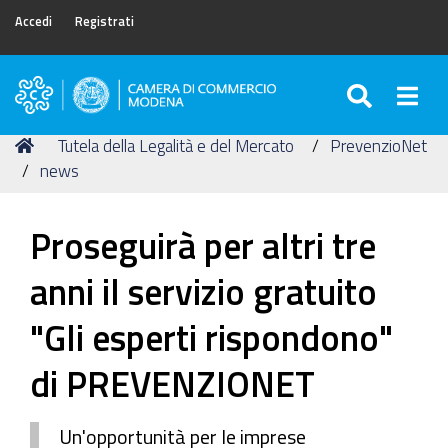
Accedi
Registrati
SEARC
Togg
Camera
di
Tu
Home
Tutela della Legalità e del Mercato
PrevenzioNet
Commercio
sei
news
di
qui:
Modena
Proseguirà per altri tre
anni il servizio gratuito
"Gli esperti rispondono"
di PREVENZIONET
Un'opportunità per le imprese