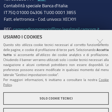
Contabilità speciale Banca d'Italia:
IT75Q 01000 04306 TU00 0001 3855
Fatt. elettronica - Cod. univoco: XECKYI
PEC:
cameradicommercio@mo.legalmail.camcom.it
USIAMO I COOKIES
Trasparenza
Questo sito utilizza cookie tecnici necessari al corretto funzionamento
Amministrazione trasparente
delle pagine, e cookie di profilazione di terze parti. Selezionando
Accetta
tutto
si acconsente all’utilizzo dei cookie analytics e di profilazione.
Albo Camerale
Chiudendo il banner verranno utilizzati solo i cookie tecnici necessari alla
navigazione e alcuni contenuti potrebbero non essere disponibili. Le
Pubblicità Legale
preferenze possono essere modificate in qualsiasi momento dal menu
laterale "Gestisci impostazioni cookie".
Area riservata Amministratori
Per maggiori informazioni, ti invitiamo a consultare la nostra
Cookie
Policy
.
Accesso riservato agli Amministratori dell'ente
SOLO COOKIE TECNICI