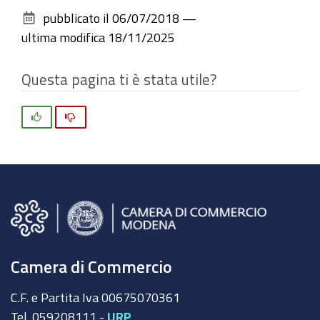
sul
pubblicato il
06/07/2018
—
documento
ultima modifica
18/11/2025
Questa pagina ti è stata utile?
Si
No
Camera di Commercio
C.F. e Partita Iva 00675070361
Tel. 059208111 -
URP