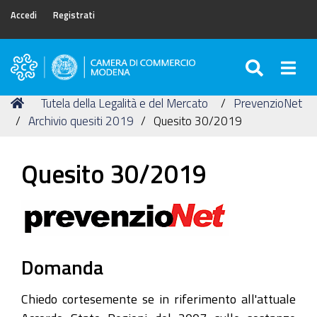
Accedi
Registrati
SEARC
Togg
Camera
di
Tu
Home
Tutela della Legalità e del Mercato
PrevenzioNet
Commercio
sei
Archivio quesiti 2019
Quesito 30/2019
di
qui:
Modena
Quesito 30/2019
Domanda
Chiedo cortesemente se in riferimento all'attuale