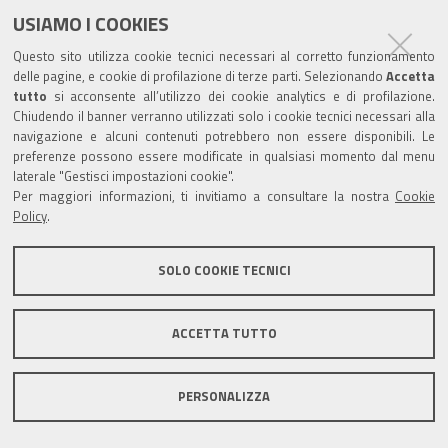
un dispositivo medico finalizzato ad adattare la
USIAMO I COOKIES
calzatura alle esigenze del lavoratore in caso di
Questo sito utilizza cookie tecnici necessari al corretto funzionamento
patologie del piede congenite o acquisite.
delle pagine, e cookie di profilazione di terze parti. Selezionando
Accetta
La necessità di plantari ortopedici per le calzature
tutto
si acconsente all’utilizzo dei cookie analytics e di profilazione.
di sicurezza deve essere valutata dal medico
Chiudendo il banner verranno utilizzati solo i cookie tecnici necessari alla
navigazione e alcuni contenuti potrebbero non essere disponibili. Le
competente nell'ambito della valutazione
preferenze possono essere modificate in qualsiasi momento dal menu
dell'idoneità lavorativa alla mansione specifica.
laterale "Gestisci impostazioni cookie".
Il datore di lavoro, nel caso in cui il medico
Per maggiori informazioni, ti invitiamo a consultare la nostra
Cookie
Policy
.
competente prescriva nel giudizio di idoneità l'uso
di plantare da inserire nelle calzature
SOLO COOKIE TECNICI
antinfortunistiche, in forza dell'art. 76 comma 2
lettera c e d del D.lgs. n° 81/2008 ("i DPI devono
tener conto delle esigenze ergonomiche o di salute
ACCETTA TUTTO
del lavoratore") ha l'obbligo di fornire scarpe
adatte, se necessario anche individualizzate, che
PERSONALIZZA
tengano conto della necessità del lavoratore di
indossare i plantari e che quindi ne consentano