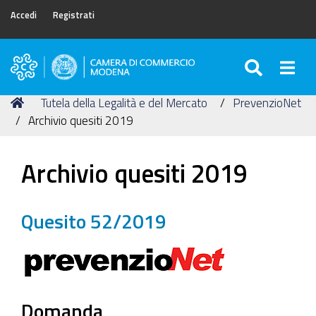
Accedi
Registrati
SEARC
Togg
Camera
di
Tu
Home
Tutela della Legalità e del Mercato
PrevenzioNet
Commercio
sei
Archivio quesiti 2019
di
qui:
Modena
Archivio quesiti 2019
Quesito 52/2019
Domanda