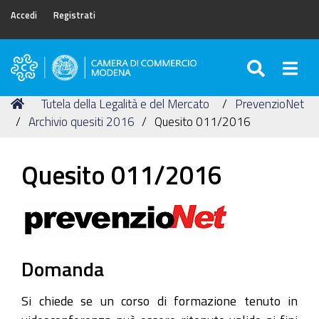
Accedi
Registrati
SEARC
Togg
Camera
di
Tu
Home
Tutela della Legalità e del Mercato
PrevenzioNet
Commercio
sei
Archivio quesiti 2016
Quesito 011/2016
di
qui:
Modena
Quesito 011/2016
Domanda
Si chiede se un corso di formazione tenuto in