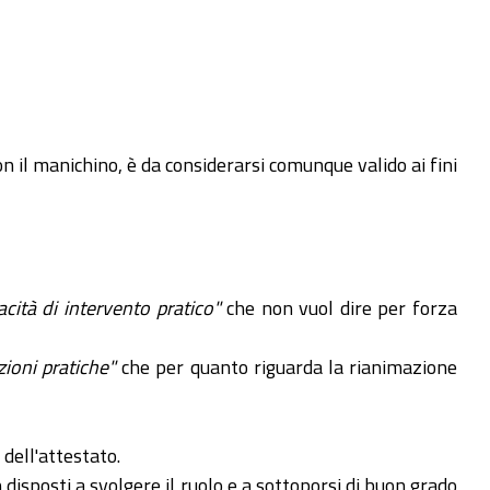
on il manichino, è da considerarsi comunque valido ai fini
acità di intervento pratico"
che non vuol dire per forza
zioni pratiche"
che per quanto riguarda la rianimazione
 dell'attestato.
disposti a svolgere il ruolo e a sottoporsi di buon grado