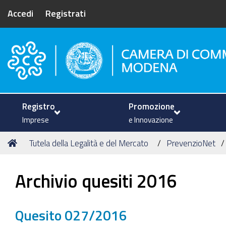
Accedi
Registrati
Camera di Commercio di Mode
Registro
Promozione
Imprese
e Innovazione
Tu
Home
Tutela della Legalità e del Mercato
PrevenzioNet
sei
qui:
Archivio quesiti 2016
Quesito 027/2016