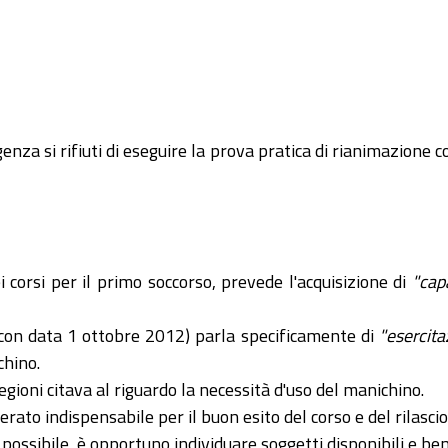
nza si rifiuti di eseguire la prova pratica di rianimazione c
i corsi per il primo soccorso, prevede l'acquisizione di
"cap
(con data 1 ottobre 2012) parla specificamente di
"esercita
chino.
oni citava al riguardo la necessità d'uso del manichino.
ato indispensabile per il buon esito del corso e del rilascio
possibile, è opportuno individuare soggetti disponibili e ben 