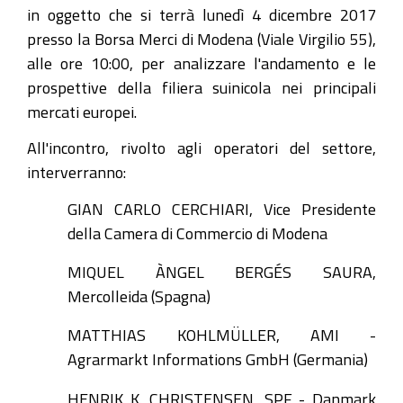
e
in oggetto che si terrà lunedì 4 dicembre 2017
prospettive
presso la Borsa Merci di Modena (Viale Virgilio 55),
del
alle ore 10:00, per analizzare l'andamento e le
mercato
prospettive della filiera suinicola nei principali
suinicolo
mercati europei.
europeo"
All'incontro, rivolto agli operatori del settore,
2026-
interverranno:
08-
10T10:00:00+02:00
GIAN CARLO CERCHIARI, Vice Presidente
2026-
della Camera di Commercio di Modena
08-
MIQUEL ÀNGEL BERGÉS SAURA,
10T11:00:00+02:00
Mercolleida (Spagna)
Borsa
MATTHIAS KOHLMÜLLER, AMI -
Merci
Agrarmarkt Informations GmbH (Germania)
di
Modena,
HENRIK K. CHRISTENSEN, SPF - Danmark