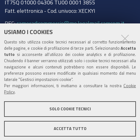
IT75Q 01000 04306 TU00 0001 3855
Fatt. elettronica - Cod. univoco: XECKYI
PEC:
cameradicommercio@mo.legalmail.camcom.it
USIAMO I COOKIES
Trasparenza
Questo sito utilizza cookie tecnici necessari al corretto funzionamento
Amministrazione trasparente
delle pagine, e cookie di profilazione di terze parti. Selezionando
Accetta
tutto
si acconsente all’utilizzo dei cookie analytics e di profilazione.
Albo Camerale
Chiudendo il banner verranno utilizzati solo i cookie tecnici necessari alla
navigazione e alcuni contenuti potrebbero non essere disponibili. Le
Pubblicità Legale
preferenze possono essere modificate in qualsiasi momento dal menu
laterale "Gestisci impostazioni cookie".
Area riservata Amministratori
Per maggiori informazioni, ti invitiamo a consultare la nostra
Cookie
Policy
.
Accesso riservato agli Amministratori dell'ente
SOLO COOKIE TECNICI
ACCETTA TUTTO
Informativa generale
Informative privacy