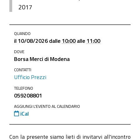
2017
https://www.mo.camcom.it/tutela-
QUANDO
legalita-
il
10/08/2026
dalle
10:00
alle
11:00
mercato/borsa-
DOVE
merci/news/incontro-
Borsa Merci di Modena
analisi-
e-
CONTATTI
Ufficio Prezzi
prospettive-
del-
TELEFONO
059208801
mercato-
suinicolo-
AGGIUNGI L'EVENTO AL CALENDARIO
europeo
iCal
Incontro
"Analisi
Con la presente siamo lieti di invitarvi all'incontro