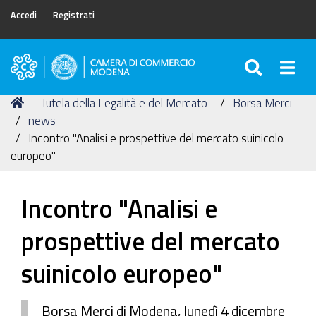
Accedi
Registrati
SEARC
Togg
Camera
di
Tu
Home
Tutela della Legalità e del Mercato
Borsa Merci
Commercio
sei
news
di
qui:
Incontro "Analisi e prospettive del mercato suinicolo
Modena
europeo"
Incontro "Analisi e
prospettive del mercato
suinicolo europeo"
Borsa Merci di Modena, lunedì 4 dicembre