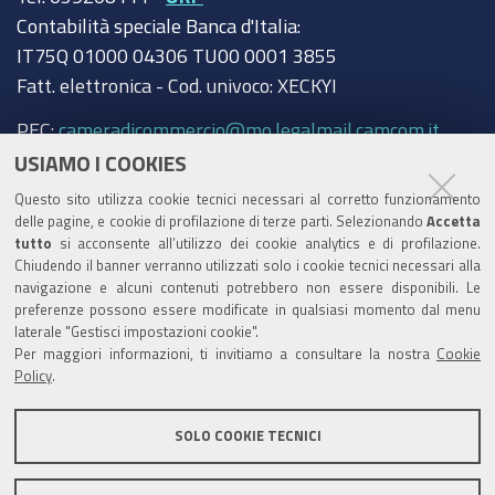
Contabilità speciale Banca d'Italia:
IT75Q 01000 04306 TU00 0001 3855
Fatt. elettronica - Cod. univoco: XECKYI
PEC:
cameradicommercio@mo.legalmail.camcom.it
USIAMO I COOKIES
Trasparenza
Questo sito utilizza cookie tecnici necessari al corretto funzionamento
Amministrazione trasparente
delle pagine, e cookie di profilazione di terze parti. Selezionando
Accetta
tutto
si acconsente all’utilizzo dei cookie analytics e di profilazione.
Albo Camerale
Chiudendo il banner verranno utilizzati solo i cookie tecnici necessari alla
navigazione e alcuni contenuti potrebbero non essere disponibili. Le
Pubblicità Legale
preferenze possono essere modificate in qualsiasi momento dal menu
laterale "Gestisci impostazioni cookie".
Area riservata Amministratori
Per maggiori informazioni, ti invitiamo a consultare la nostra
Cookie
Policy
.
Accesso riservato agli Amministratori dell'ente
SOLO COOKIE TECNICI