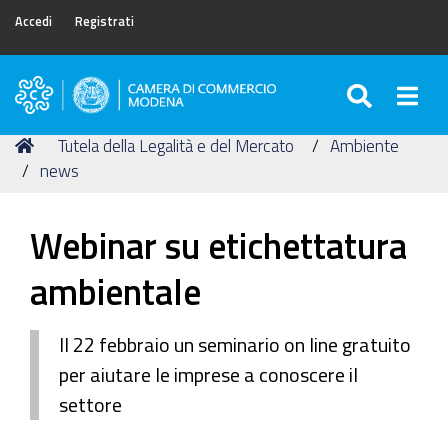
Accedi
Registrati
SEARC
Togg
Camera
di
Tu
Home
Tutela della Legalità e del Mercato
Ambiente
Commercio
sei
news
di
qui:
Modena
Webinar su etichettatura
ambientale
Il 22 febbraio un seminario on line gratuito
per aiutare le imprese a conoscere il
settore