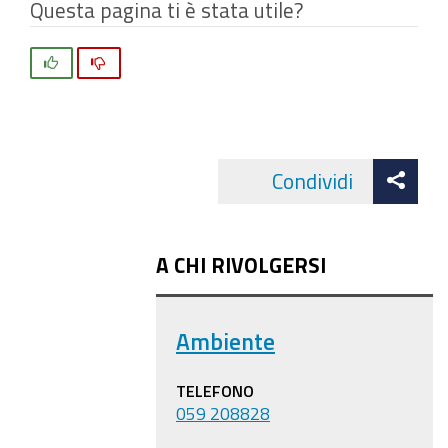
Questa pagina ti è stata utile?
Si
No
Att
Condividi
Facebo
cond
A CHI RIVOLGERSI
Ambiente
TELEFONO
059 208828