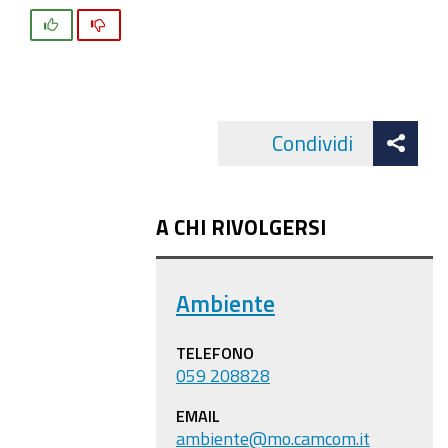
Si
No
Att
Condividi
Facebo
cond
A CHI RIVOLGERSI
Ambiente
TELEFONO
059 208828
EMAIL
ambiente@mo.camcom.it