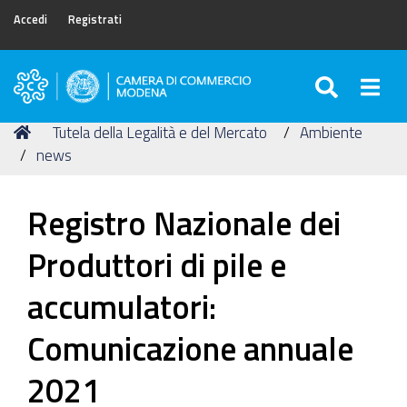
Accedi
Registrati
SEARC
Togg
Camera
di
Tu
Home
Tutela della Legalità e del Mercato
Ambiente
Commercio
sei
news
di
qui:
Modena
Registro Nazionale dei
Produttori di pile e
accumulatori:
Comunicazione annuale
2021