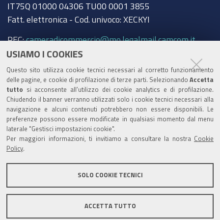
IT75Q 01000 04306 TU00 0001 3855
Fatt. elettronica - Cod. univoco: XECKYI
PEC:
cameradicommercio@mo.legalmail.camcom.it
USIAMO I COOKIES
Trasparenza
Questo sito utilizza cookie tecnici necessari al corretto funzionamento
Amministrazione trasparente
delle pagine, e cookie di profilazione di terze parti. Selezionando
Accetta
tutto
si acconsente all’utilizzo dei cookie analytics e di profilazione.
Albo Camerale
Chiudendo il banner verranno utilizzati solo i cookie tecnici necessari alla
navigazione e alcuni contenuti potrebbero non essere disponibili. Le
Pubblicità Legale
preferenze possono essere modificate in qualsiasi momento dal menu
laterale "Gestisci impostazioni cookie".
Area riservata Amministratori
Per maggiori informazioni, ti invitiamo a consultare la nostra
Cookie
Policy
.
Accesso riservato agli Amministratori dell'ente
SOLO COOKIE TECNICI
ACCETTA TUTTO
Informativa generale
Informative privacy