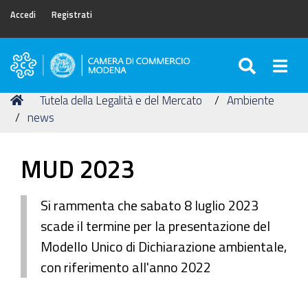
Accedi
Registrati
SEARC
Togg
Camera
di
Tu
Home
Tutela della Legalità e del Mercato
Ambiente
Commercio
sei
news
di
qui:
Modena
MUD 2023
Si rammenta che sabato 8 luglio 2023
scade il termine per la presentazione del
Modello Unico di Dichiarazione ambientale,
con riferimento all'anno 2022