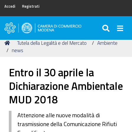
Accedi
Registrati
SEARC
Togg
Camera
di
Tu
Home
Tutela della Legalità e del Mercato
Ambiente
Commercio
sei
news
di
qui:
Modena
Entro il 30 aprile la
Dichiarazione Ambientale
MUD 2018
Attenzione alle nuove modalità di
trasmissione della Comunicazione Rifiuti