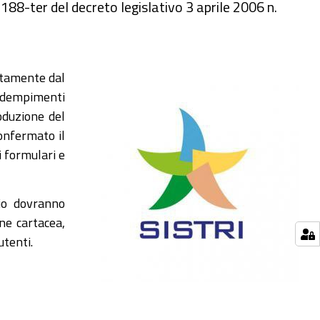
o 188-ter del decreto legislativo 3 aprile 2006 n.
ettamente dal
i adempimenti
oduzione del
confermato il
i formulari e
io dovranno
one cartacea,
utenti.