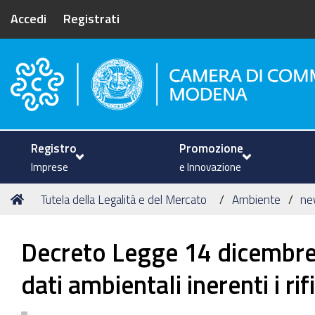
Accedi
Registrati
Camera di Commercio di Mode
Registro
Promozione
Imprese
e Innovazione
Tu
Home
Tutela della Legalità e del Mercato
Ambiente
ne
sei
qui:
Decreto Legge 14 dicembre 2
dati ambientali inerenti i rif