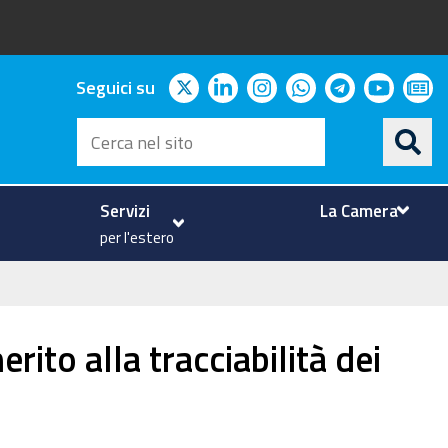
twitter
linkedin
instagram
whatsapp
telegram
youtu
ne
Seguici su
Cerca
nel
sito
Servizi
La Camera
per l'estero
ito alla tracciabilità dei