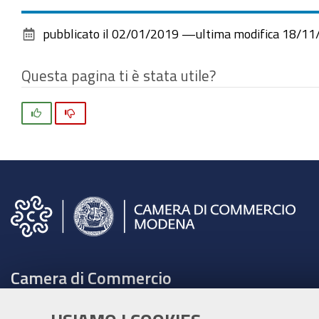
pubblicato il
02/01/2019
—
ultima modifica
18/11
Questa pagina ti è stata utile?
Si
No
Camera di Commercio
C.F. e Partita Iva 00675070361