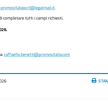
:
promositaliascrl@legalmail.it
.
 completare tutti i campi richiesti.
026.
ia:
raffaello.benetti@promositalia.com
Azioni
026
STA
sul
documento