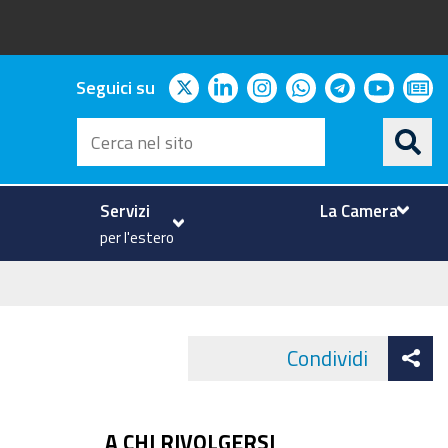
twitter
linkedin
instagram
whatsapp
telegram
youtu
ne
Seguici su
Cerca
nel
sito
Servizi
La Camera
per l'estero
At
Condividi
Face
co
A CHI RIVOLGERSI