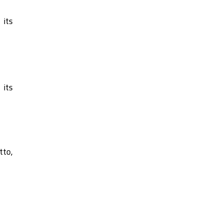
 its
 its
tto,