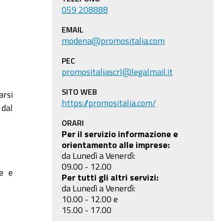
059 208888
EMAIL
modena@promositalia.com
PEC
promositaliascrl@legalmail.it
SITO WEB
rsi
https://promositalia.com/
 dal
ORARI
Per il servizio informazione e
orientamento alle imprese:
da Lunedì a Venerdì:
09.00 - 12.00
he e
Per tutti gli altri servizi:
da Lunedì a Venerdì:
10.00 - 12.00 e
15.00 - 17.00