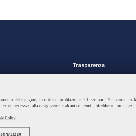
Trasparenza
Amministrazione traspare
Albo Camerale
namento delle pagine, e cookie di profilazione di terze parti. Selezionando
A
Pubblicità Legale
ie tecnici necessari alla navigazione e alcuni contenuti potrebbero non essere
Area riservata Amminist
ie Policy
.
Accesso riservato agli Ammi
RSONALIZZA