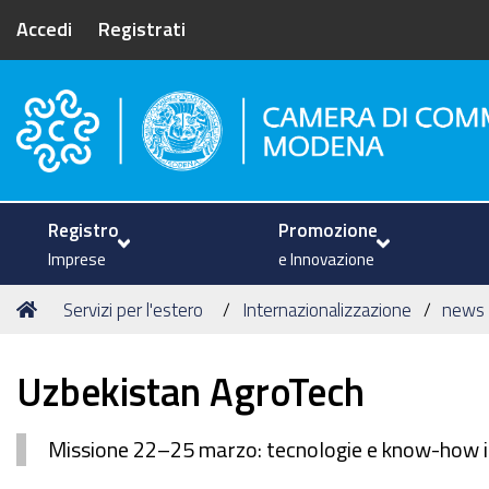
Accedi
Registrati
Camera di Commercio di Mode
Registro
Promozione
Imprese
e Innovazione
Tu
Home
Servizi per l'estero
Internazionalizzazione
news
sei
qui:
Uzbekistan AgroTech
Missione 22–25 marzo: tecnologie e know-how it