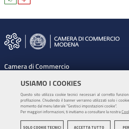
Camera di Commercio
C.F. e Partita Iva 00675070361
USIAMO I COOKIES
Tel. 059208111 -
URP
Contabilità speciale Banca d'Italia:
Questo sito utilizza cookie tecnici necessari al corretto funzio
profilazione. Chiudendo il banner verranno utilizzati solo i cook
IT75Q 01000 04306 TU00 0001 3855
momento dal menu laterale "Gestisci impostazioni cookie".
Fatt. elettronica - Cod. univoco: XECKYI
Per maggiori informazioni, ti invitiamo a consultare la nostra
Cook
PEC:
cameradicommercio@mo.legalmail.camcom.it
SOLO COOKIE TECNICI
ACCETTA TUTTO
PE