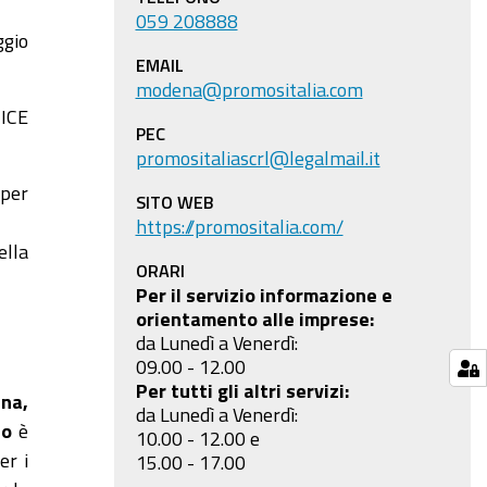
059 208888
ggio
EMAIL
modena@promositalia.com
 ICE
PEC
promositaliascrl@legalmail.it
 per
SITO WEB
https://promositalia.com/
ella
ORARI
Per il servizio informazione e
orientamento alle imprese:
da Lunedì a Venerdì:
09.00 - 12.00
Per tutti gli altri servizi:
na,
da Lunedì a Venerdì:
no
è
10.00 - 12.00 e
er i
15.00 - 17.00