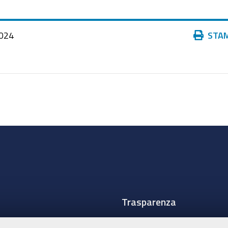
Azioni
024
STA
sul
documento
Trasparenza
Amministrazione traspare