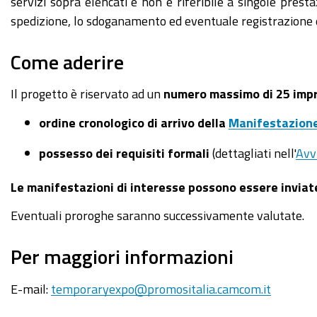
servizi sopra elencati e non è riferibile a singole prestaz
spedizione, lo sdoganamento ed eventuale registrazione de
Come aderire
Il progetto è riservato ad un
numero massimo di 25 imp
ordine cronologico di arrivo della
Manifestazione
possesso dei requisiti formali
(dettagliati nell'
Avv
Le manifestazioni di interesse possono essere inviat
Eventuali proroghe saranno successivamente valutate.
Per maggiori informazioni
E-mail:
temporaryexpo@promositalia.camcom.it