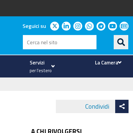
twitter
linkedin
instagram
whatsapp
telegram
youtu
ne
Seguici su
Cerca
nel
sito
Servizi
La Camera
per l'estero
At
Condividi
Face
co
A CHI RIVOLGERSI