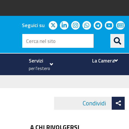
twitter
linkedin
instagram
whatsapp
telegram
youtu
ne
Seguici su
Cerca
nel
sito
Servizi
La Camera
per l'estero
At
Condividi
Face
co
A CHI RIVOLGERSI