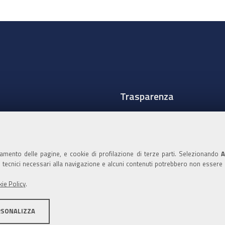
Trasparenza
Amministrazione traspare
Albo Camerale
namento delle pagine, e cookie di profilazione di terze parti. Selezionando
A
Pubblicità Legale
ie tecnici necessari alla navigazione e alcuni contenuti potrebbero non essere
Area riservata Amminist
ie Policy
.
Accesso riservato agli Ammi
RSONALIZZA