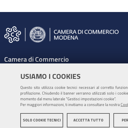
Camera di Commercio
C.F. e Partita Iva 00675070361
USIAMO I COOKIES
Tel. 059208111 -
URP
Contabilità speciale Banca d'Italia:
Questo sito utilizza cookie tecnici necessari al corretto funzio
profilazione. Chiudendo il banner verranno utilizzati solo i cook
IT75Q 01000 04306 TU00 0001 3855
momento dal menu laterale "Gestisci impostazioni cookie".
Fatt. elettronica - Cod. univoco: XECKYI
Per maggiori informazioni, ti invitiamo a consultare la nostra
Cook
PEC:
cameradicommercio@mo.legalmail.camcom.it
SOLO COOKIE TECNICI
ACCETTA TUTTO
PE