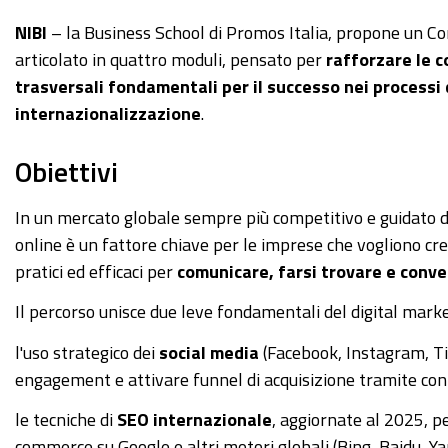
NIBI
– la Business School di Promos Italia, propone un Co
articolato in quattro moduli, pensato per
rafforzare le 
trasversali fondamentali per il successo nei processi 
internazionalizzazione
.
Obiettivi
In un mercato globale sempre più competitivo e guidato dai 
online è un fattore chiave per le imprese che vogliono cre
pratici ed efficaci per
comunicare, farsi trovare e conve
Il percorso unisce due leve fondamentali del digital marke
l'uso strategico dei
social media
(Facebook, Instagram, T
engagement e attivare funnel di acquisizione tramite cont
le tecniche di
SEO internazionale
, aggiornate al 2025, p
commerce su Google e altri motori globali (Bing, Baidu, Yan