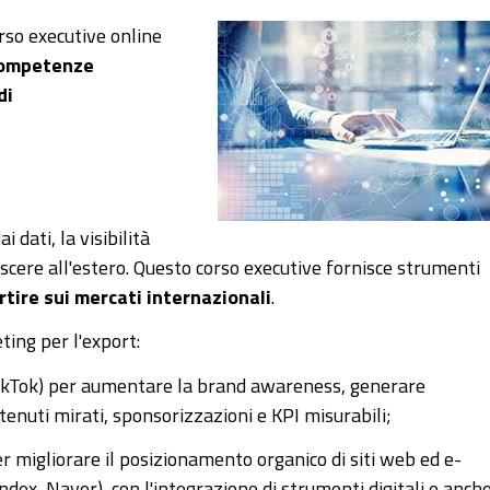
rso executive online
competenze
di
dati, la visibilità
scere all'estero. Questo corso executive fornisce strumenti
rtire sui mercati internazionali
.
ting per l'export:
ikTok) per aumentare la brand awareness, generare
enuti mirati, sponsorizzazioni e KPI misurabili;
er migliorare il posizionamento organico di siti web ed e-
dex, Naver), con l'integrazione di strumenti digitali e anche