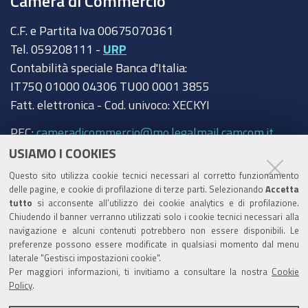
Camera di Commercio
C.F. e Partita Iva 00675070361
Tel. 059208111 -
URP
Contabilità speciale Banca d'Italia:
IT75Q 01000 04306 TU00 0001 3855
Fatt. elettronica - Cod. univoco: XECKYI
PEC:
cameradicommercio@mo.legalmail.camcom.it
USIAMO I COOKIES
Trasparenza
Questo sito utilizza cookie tecnici necessari al corretto funzionamento
Amministrazione trasparente
delle pagine, e cookie di profilazione di terze parti. Selezionando
Accetta
tutto
si acconsente all’utilizzo dei cookie analytics e di profilazione.
Albo Camerale
Chiudendo il banner verranno utilizzati solo i cookie tecnici necessari alla
navigazione e alcuni contenuti potrebbero non essere disponibili. Le
Pubblicità Legale
preferenze possono essere modificate in qualsiasi momento dal menu
laterale "Gestisci impostazioni cookie".
Area riservata Amministratori
Per maggiori informazioni, ti invitiamo a consultare la nostra
Cookie
Policy
.
Accesso riservato agli Amministratori dell'ente