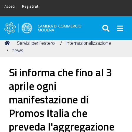
Accedi
Registrati
SEARC
Togg
Camera
di
Tu
Home
Servizi per l'estero
Internazionalizzazione
Commercio
sei
news
di
qui:
Modena
Si informa che fino al 3
aprile ogni
manifestazione di
Promos Italia che
preveda l'aggregazione