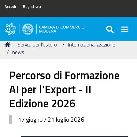
Accedi
Registrati
SEARC
Togg
Camera
di
Tu
Home
Servizi per l'estero
Internazionalizzazione
Commercio
sei
news
di
qui:
Modena
Percorso di Formazione
AI per l'Export - II
Edizione 2026
17 giugno / 21 luglio 2026