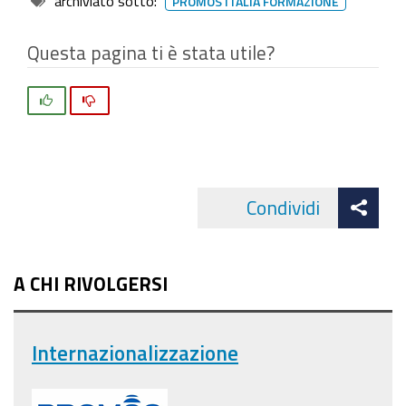
archiviato sotto:
PROMOS ITALIA FORMAZIONE
Questa pagina ti è stata utile?
Si
No
Att
Condividi
Facebo
cond
A CHI RIVOLGERSI
Internazionalizzazione