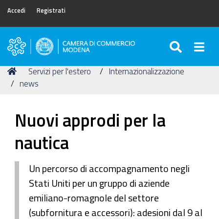
Accedi
Registrati
SEARC
Togg
Camera
di
Tu
Home
Servizi per l'estero
Internazionalizzazione
Commercio
sei
news
di
qui:
Modena
Nuovi approdi per la
nautica
Un percorso di accompagnamento negli
Stati Uniti per un gruppo di aziende
emiliano-romagnole del settore
(subfornitura e accessori): adesioni dal 9 al