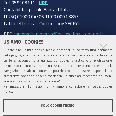
Tel. 059208111 -
URP
Contabilità speciale Banca d'Italia:
IT75Q 01000 04306 TU00 0001 3855
Fatt. elettronica - Cod. univoco: XECKYI
PEC:
cameradicommercio@mo.legalmail.camcom.it
USIAMO I COOKIES
Trasparenza
Questo sito utilizza cookie tecnici necessari al corretto funzionamento
Amministrazione trasparente
delle pagine, e cookie di profilazione di terze parti. Selezionando
Accetta
tutto
si acconsente all’utilizzo dei cookie analytics e di profilazione.
Albo Camerale
Chiudendo il banner verranno utilizzati solo i cookie tecnici necessari alla
navigazione e alcuni contenuti potrebbero non essere disponibili. Le
Pubblicità Legale
preferenze possono essere modificate in qualsiasi momento dal menu
laterale "Gestisci impostazioni cookie".
Area riservata Amministratori
Per maggiori informazioni, ti invitiamo a consultare la nostra
Cookie
Policy
.
Accesso riservato agli Amministratori dell'ente
SOLO COOKIE TECNICI