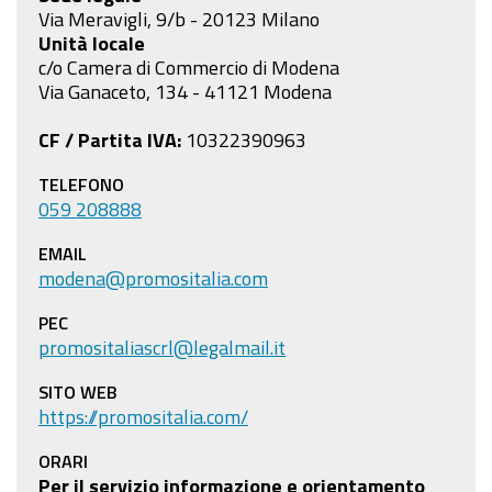
Via Meravigli, 9/b - 20123 Milano
Unità locale
c/o Camera di Commercio di Modena
Via Ganaceto, 134 - 41121 Modena
CF / Partita IVA:
10322390963
TELEFONO
059 208888
EMAIL
modena@promositalia.com
PEC
promositaliascrl@legalmail.it
SITO WEB
https://promositalia.com/
ORARI
Per il servizio informazione e orientamento