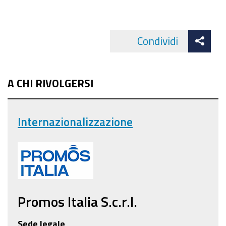
Att
Condividi
Facebo
cond
A CHI RIVOLGERSI
Internazionalizzazione
Promos Italia S.c.r.l.
Sede legale