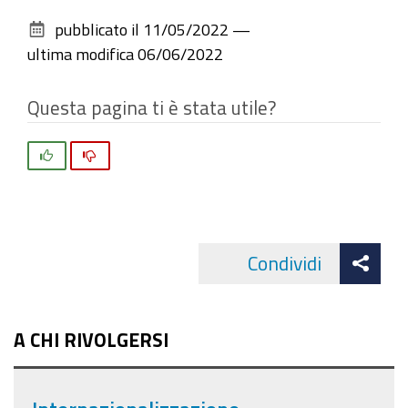
sul
pubblicato il
11/05/2022
—
documento
ultima modifica
06/06/2022
Questa pagina ti è stata utile?
Si
No
Att
Condividi
Facebo
cond
A CHI RIVOLGERSI