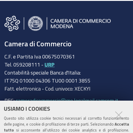
Camera di Commercio
C.F. e Partita Iva 00675070361
Tel. 059208111 -
URP
Contabilità speciale Banca d'Italia:
IT75Q 01000 04306 TU00 0001 3855
Fatt. elettronica - Cod. univoco: XECKYI
PEC:
cameradicommercio@mo.legalmail.camcom.it
USIAMO I COOKIES
Trasparenza
Questo sito utilizza cookie tecnici necessari al corretto funzionamento
Amministrazione trasparente
delle pagine, e cookie di profilazione di terze parti. Selezionando
Accetta
tutto
si acconsente all’utilizzo dei cookie analytics e di profilazione.