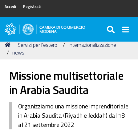
Accedi
Registrati
SEARC
Togg
Camera
di
Tu
Home
Servizi per l'estero
Internazionalizzazione
Commercio
sei
news
di
qui:
Modena
Missione multisettoriale
in Arabia Saudita
Organizziamo una missione imprenditoriale
in Arabia Saudita (Riyadh e Jeddah) dal 18
al 21 settembre 2022