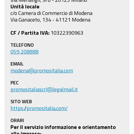
Unità locale
c/o Camera di Commercio di Modena
Via Ganaceto, 134 - 41121 Modena
CF / Partita IVA:
10322390963
TELEFONO
059 208888
EMAIL
modena@promositalia.com
PEC
promositaliascrl@legalmail.it
SITO WEB
https://promositalia.com/
ORARI
Per il servizio informazione e orientamento
alle imprese: