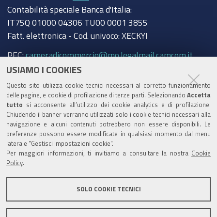
Contabilità speciale Banca d'Italia:
IT75Q 01000 04306 TU00 0001 3855
Fatt. elettronica - Cod. univoco: XECKYI
PEC:
cameradicommercio@mo.legalmail.camcom.it
USIAMO I COOKIES
Trasparenza
Questo sito utilizza cookie tecnici necessari al corretto funzionamento
Amministrazione trasparente
delle pagine, e cookie di profilazione di terze parti. Selezionando
Accetta
tutto
si acconsente all’utilizzo dei cookie analytics e di profilazione.
Albo Camerale
Chiudendo il banner verranno utilizzati solo i cookie tecnici necessari alla
navigazione e alcuni contenuti potrebbero non essere disponibili. Le
Pubblicità Legale
preferenze possono essere modificate in qualsiasi momento dal menu
laterale "Gestisci impostazioni cookie".
Area riservata Amministratori
Per maggiori informazioni, ti invitiamo a consultare la nostra
Cookie
Policy
.
Accesso riservato agli Amministratori dell'ente
SOLO COOKIE TECNICI