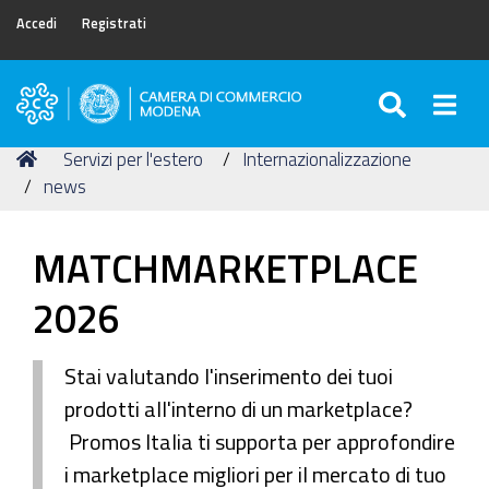
Accedi
Registrati
SEARC
Togg
Camera
di
Tu
Home
Servizi per l'estero
Internazionalizzazione
Commercio
sei
news
di
qui:
Modena
MATCHMARKETPLACE
2026
Stai valutando l'inserimento dei tuoi
prodotti all'interno di un marketplace?
Promos Italia ti supporta per approfondire
i marketplace migliori per il mercato di tuo