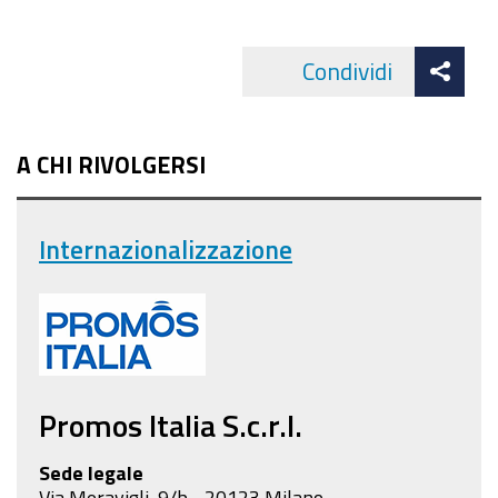
Att
Condividi
Facebo
cond
A CHI RIVOLGERSI
Internazionalizzazione
Promos Italia S.c.r.l.
Sede legale
Via Meravigli, 9/b - 20123 Milano