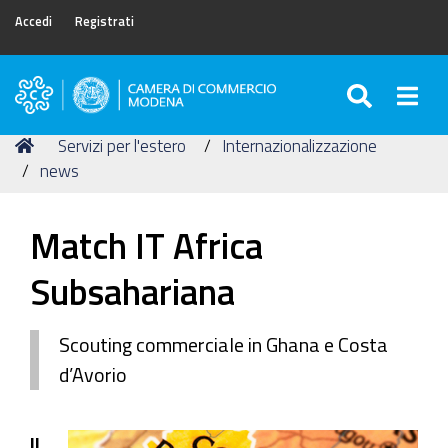
Accedi
Registrati
SEARC
Togg
Camera
di
Tu
Home
Servizi per l'estero
Internazionalizzazione
Commercio
sei
news
di
qui:
Modena
Match IT Africa
Subsahariana
Scouting commerciale in Ghana e Costa
d’Avorio
Il