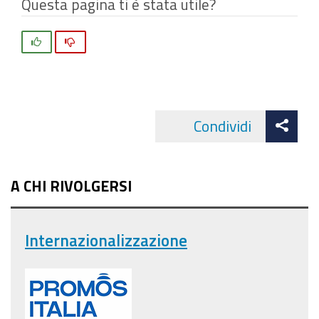
Questa pagina ti è stata utile?
Si
No
Att
Condividi
Facebo
cond
A CHI RIVOLGERSI
Internazionalizzazione