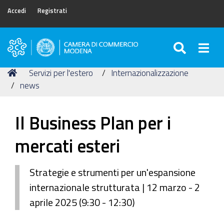
Accedi
Registrati
SEARC
Togg
Camera
di
Tu
Home
Servizi per l'estero
Internazionalizzazione
Commercio
sei
news
di
qui:
Modena
Il Business Plan per i
mercati esteri
Strategie e strumenti per un'espansione
internazionale strutturata | 12 marzo - 2
aprile 2025 (9:30 - 12:30)