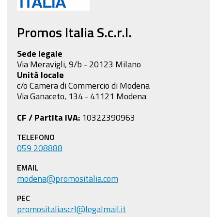
Promos Italia S.c.r.l.
Sede legale
Via Meravigli, 9/b - 20123 Milano
Unità locale
c/o Camera di Commercio di Modena
Via Ganaceto, 134 - 41121 Modena
CF / Partita IVA:
10322390963
TELEFONO
059 208888
EMAIL
modena@promositalia.com
PEC
promositaliascrl@legalmail.it