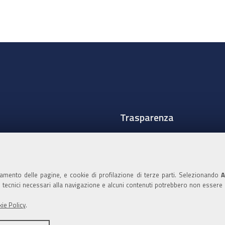
Trasparenza
Amministrazione traspare
Albo Camerale
namento delle pagine, e cookie di profilazione di terze parti. Selezionando
A
Pubblicità Legale
ie tecnici necessari alla navigazione e alcuni contenuti potrebbero non essere
Area riservata Amminist
ie Policy
.
Accesso riservato agli Ammi