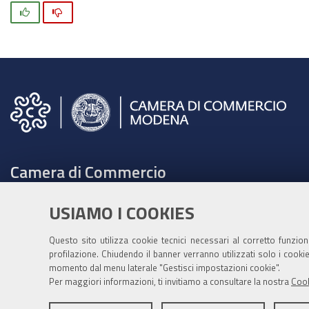
Si
No
Camera di Commercio
C.F. e Partita Iva 00675070361
USIAMO I COOKIES
Tel. 059208111 -
URP
Contabilità speciale Banca d'Italia:
Questo sito utilizza cookie tecnici necessari al corretto funzio
profilazione. Chiudendo il banner verranno utilizzati solo i cook
IT75Q 01000 04306 TU00 0001 3855
momento dal menu laterale "Gestisci impostazioni cookie".
Fatt. elettronica - Cod. univoco: XECKYI
Per maggiori informazioni, ti invitiamo a consultare la nostra
Cook
PEC:
cameradicommercio@mo.legalmail.camcom.it