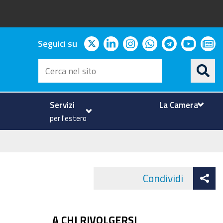
twitter
linkedin
instagram
whatsapp
telegram
youtu
ne
Seguici su
Cerca
nel
sito
Servizi
La Camera
per l'estero
At
Condividi
Face
co
A CHI RIVOLGERSI