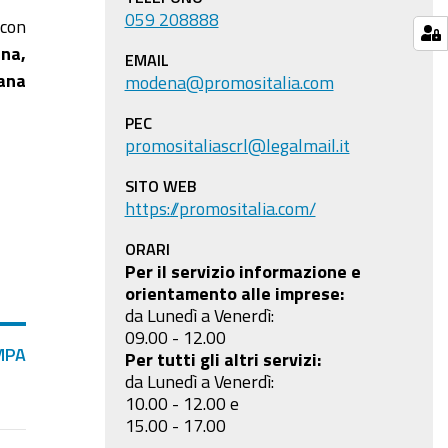
059 208888
 con
na,
EMAIL
cana
modena@promositalia.com
PEC
promositaliascrl@legalmail.it
SITO WEB
https://promositalia.com/
ORARI
Per il servizio informazione e
orientamento alle imprese:
da Lunedì a Venerdì:
09.00 - 12.00
MPA
Per tutti gli altri servizi:
da Lunedì a Venerdì:
10.00 - 12.00 e
15.00 - 17.00