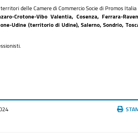
i territori delle Camere di Commercio Socie di Promos Italia
zaro-Crotone-Vibo Valentia, Cosenza, Ferrara-Raven
e-Udine (territorio di Udine), Salerno, Sondrio, Tos
sionisti.
Azioni
024
STA
sul
documento