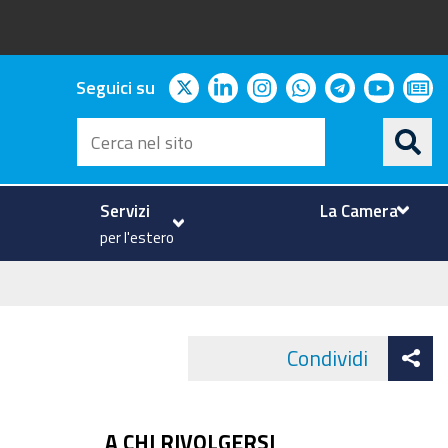
twitter
linkedin
instagram
whatsapp
telegram
youtu
ne
Seguici su
Cerca
nel
sito
Servizi
La Camera
per l'estero
At
Condividi
Face
co
A CHI RIVOLGERSI