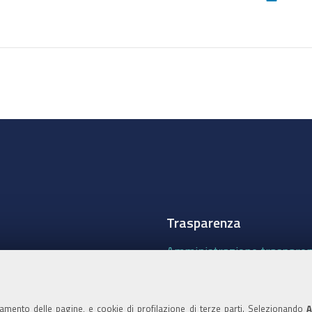
sul
documento
Trasparenza
Amministrazione traspare
Albo Camerale
Pubblicità Legale
namento delle pagine, e cookie di profilazione di terze parti. Selezionando
A