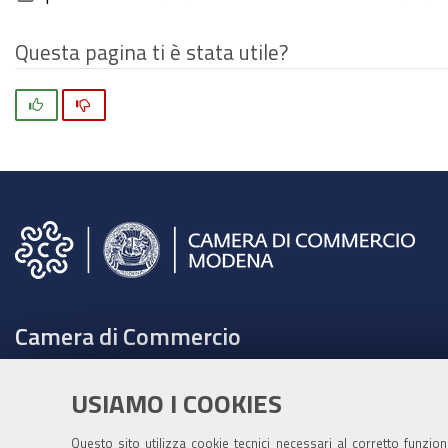
Questa pagina ti è stata utile?
Si
No
Camera di Commercio
C.F. e Partita Iva 00675070361
USIAMO I COOKIES
Tel. 059208111 -
URP
Contabilità speciale Banca d'Italia:
Questo sito utilizza cookie tecnici necessari al corretto funzio