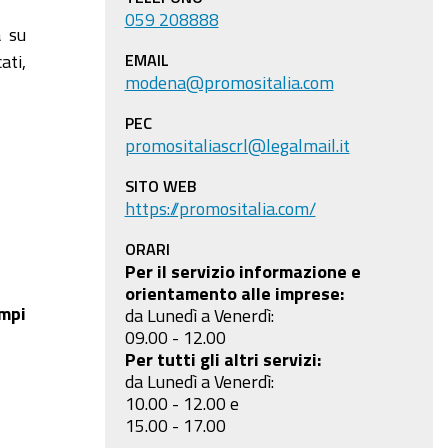
059 208888
a su
EMAIL
ati,
modena@promositalia.com
PEC
promositaliascrl@legalmail.it
SITO WEB
https://promositalia.com/
ORARI
Per il servizio informazione e
orientamento alle imprese:
empi
da Lunedì a Venerdì:
09.00 - 12.00
Per tutti gli altri servizi:
da Lunedì a Venerdì:
10.00 - 12.00 e
15.00 - 17.00