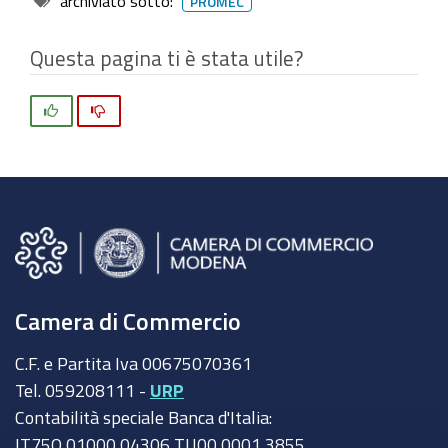
archiviato sotto:
PROMEC
Questa pagina ti è stata utile?
Si
No
Camera di Commercio
C.F. e Partita Iva 00675070361
Tel. 059208111 -
URP
Contabilità speciale Banca d'Italia:
IT75Q 01000 04306 TU00 0001 3855