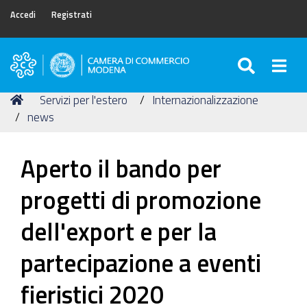
Accedi
Registrati
SEARC
Togg
Camera
di
Tu
Home
Servizi per l'estero
Internazionalizzazione
Commercio
sei
news
di
qui:
Modena
Aperto il bando per
progetti di promozione
dell'export e per la
partecipazione a eventi
fieristici 2020