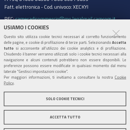
Fatt. elettronica - Cod. univoco: XECKYI
PEC:
cameradicommercio@mo.legalmail.camcom.it
USIAMO I COOKIES
Trasparenza
Questo sito utilizza cookie tecnici necessari al corretto funzionamento
Amministrazione trasparente
delle pagine, e cookie di profilazione di terze parti. Selezionando
Accetta
tutto
si acconsente all’utilizzo dei cookie analytics e di profilazione.
Albo Camerale
Chiudendo il banner verranno utilizzati solo i cookie tecnici necessari alla
navigazione e alcuni contenuti potrebbero non essere disponibili. Le
Pubblicità Legale
preferenze possono essere modificate in qualsiasi momento dal menu
laterale "Gestisci impostazioni cookie".
Area riservata Amministratori
Per maggiori informazioni, ti invitiamo a consultare la nostra
Cookie
Policy
.
Accesso riservato agli Amministratori dell'ente
SOLO COOKIE TECNICI
ACCETTA TUTTO
Informativa generale
Informative privacy
Accessibilità
Note legali