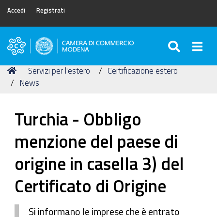
Accedi
Registrati
SEARC
Togg
Camera
di
Tu
Home
Servizi per l'estero
Certificazione estero
Commercio
sei
News
di
qui:
Modena
Turchia - Obbligo
menzione del paese di
origine in casella 3) del
Certificato di Origine
Si informano le imprese che è entrato