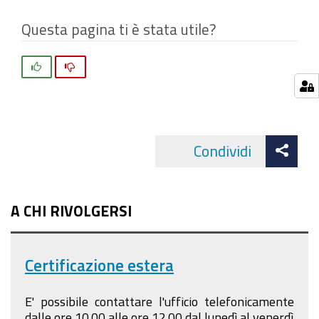
Questa pagina ti è stata utile?
Si
No
Att
Condividi
Facebo
cond
A CHI RIVOLGERSI
Certificazione estera
E' possibile contattare l'ufficio telefonicamente
dalle ore 10.00 alle ore 12.00 dal lunedì al venerdì