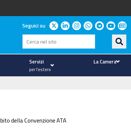
twitter
linkedin
instagram
whatsapp
telegram
youtu
ne
Seguici su
Cerca
nel
sito
Servizi
La Camera
per l'estero
mbito della Convenzione ATA