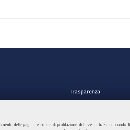
Trasparenza
Amministrazione traspare
Albo Camerale
namento delle pagine, e cookie di profilazione di terze parti. Selezionando
A
Pubblicità Legale