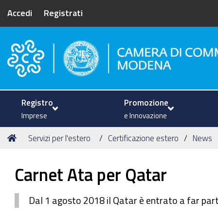
Accedi
Registrati
Camera di Commercio di Mode
Registro
Promozione
Imprese
e Innovazione
Tu
Home
Servizi per l'estero
Certificazione estero
News
sei
qui:
Carnet Ata per Qatar
Dal 1 agosto 2018 il Qatar è entrato a far pa