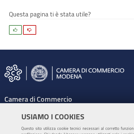
Questa pagina ti è stata utile?
Si
No
Camera di Commercio
C.F. e Partita Iva 00675070361
USIAMO I COOKIES
Tel. 059208111 -
URP
Contabilità speciale Banca d'Italia:
Questo sito utilizza cookie tecnici necessari al corretto funzio