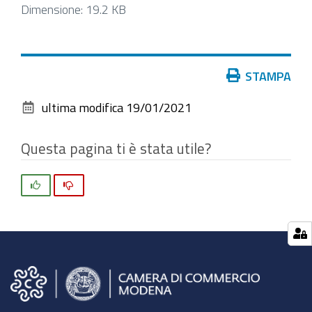
Clicca
Dimensione: 19.2 KB
per
vedere
l'immagine
Azioni
STAMPA
alle
sul
dimensioni
ultima modifica
19/01/2021
documento
originali…
Questa pagina ti è stata utile?
Si
No