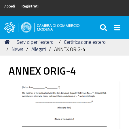
Accedi
Registrati
SEARC
Togg
Camera
di
Tu
Home
Servizi per l'estero
Certificazione estero
Commercio
sei
News
Allegati
ANNEX ORIG-4
di
qui:
Modena
ANNEX ORIG-4