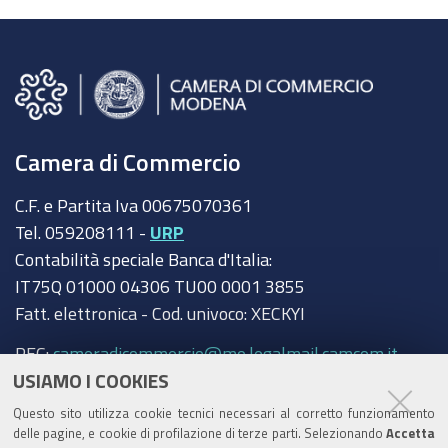
Camera di Commercio
C.F. e Partita Iva 00675070361
Tel. 059208111 -
URP
Contabilità speciale Banca d'Italia:
IT75Q 01000 04306 TU00 0001 3855
Fatt. elettronica - Cod. univoco: XECKYI
PEC:
cameradicommercio@mo.legalmail.camcom.it
USIAMO I COOKIES
Trasparenza
Questo sito utilizza cookie tecnici necessari al corretto funzionamento
Amministrazione trasparente
delle pagine, e cookie di profilazione di terze parti. Selezionando
Accetta