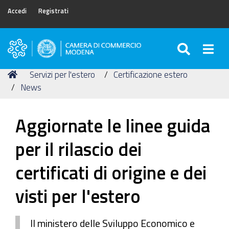
Accedi
Registrati
SEARC
Togg
Camera
di
Tu
Home
Servizi per l'estero
Certificazione estero
Commercio
sei
News
di
qui:
Modena
Aggiornate le linee guida
per il rilascio dei
certificati di origine e dei
visti per l'estero
Il ministero delle Sviluppo Economico e