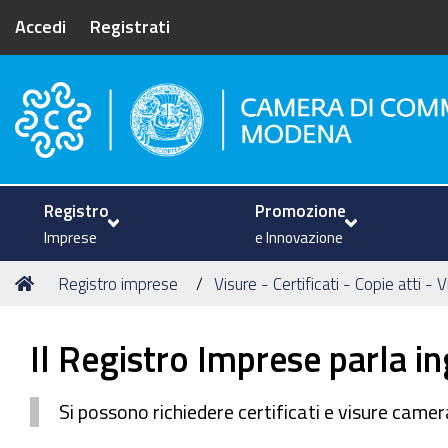
Accedi
Registrati
Camera di Commercio di Mode
Registro
Promozione
Imprese
e Innovazione
Tu
Home
Registro imprese
Visure - Certificati - Copie atti - 
sei
qui:
Il Registro Imprese parla i
Si possono richiedere certificati e visure camera