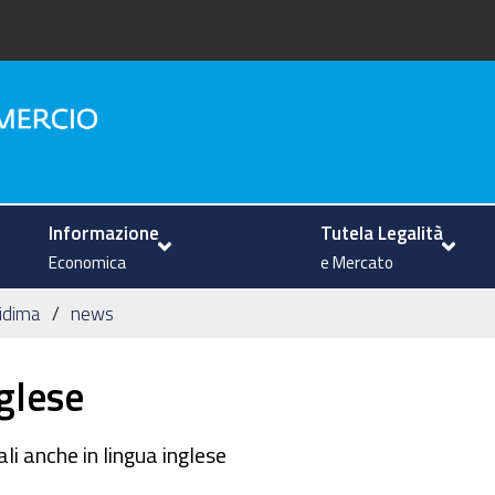
na
Informazione
Tutela Legalità
Economica
e Mercato
Vidima
news
nglese
li anche in lingua inglese