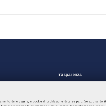
Trasparenza
Amministrazione traspare
Albo Camerale
namento delle pagine, e cookie di profilazione di terze parti. Selezionando
A
Pubblicità Legale