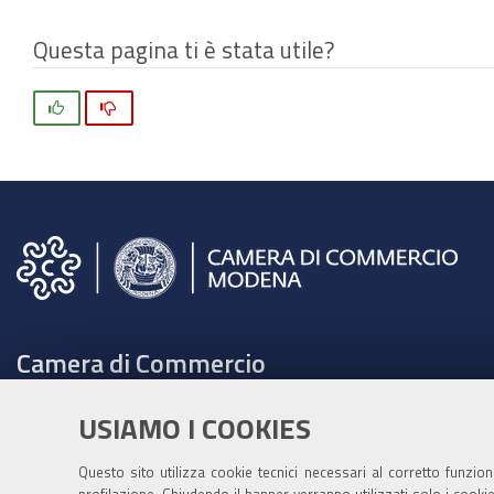
Questa pagina ti è stata utile?
Si
No
Camera di Commercio
C.F. e Partita Iva 00675070361
USIAMO I COOKIES
Tel. 059208111 -
URP
Contabilità speciale Banca d'Italia:
Questo sito utilizza cookie tecnici necessari al corretto funzio