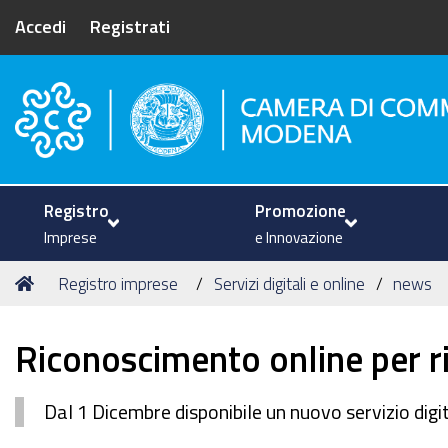
Accedi
Registrati
Camera di Commercio di Mode
Registro
Promozione
Imprese
e Innovazione
Tu
Home
Registro imprese
Servizi digitali e online
news
sei
qui:
Riconoscimento online per ri
Dal 1 Dicembre disponibile un nuovo servizio digi