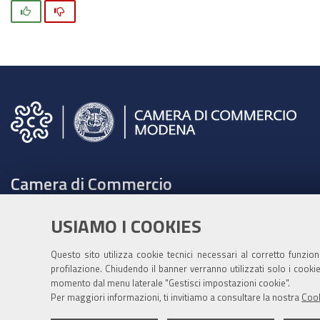
Si
No
Camera di Commercio
C.F. e Partita Iva 00675070361
USIAMO I COOKIES
Tel. 059208111 -
URP
Contabilità speciale Banca d'Italia:
Questo sito utilizza cookie tecnici necessari al corretto funzio
profilazione. Chiudendo il banner verranno utilizzati solo i cook
IT75Q 01000 04306 TU00 0001 3855
momento dal menu laterale "Gestisci impostazioni cookie".
Fatt. elettronica - Cod. univoco: XECKYI
Per maggiori informazioni, ti invitiamo a consultare la nostra
Cook