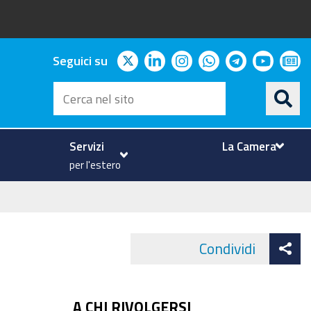
twitter
linkedin
instagram
whatsapp
telegram
youtu
ne
Seguici su
Cerca
nel
sito
Servizi
La Camera
per l'estero
At
Condividi
Face
co
A CHI RIVOLGERSI