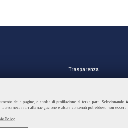
Trasparenza
Amministrazione traspare
Albo Camerale
namento delle pagine, e cookie di profilazione di terze parti. Selezionando
A
Pubblicità Legale
ie tecnici necessari alla navigazione e alcuni contenuti potrebbero non essere
Area riservata Amminist
ie Policy
.
Accesso riservato agli Ammi