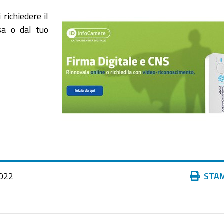
richiedere il
sa o dal tuo
Azioni
022
STA
sul
documento