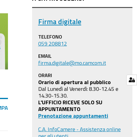
Firma digitale
TELEFONO
059 208812
EMAIL
firma.digitale@mo.camcom.it
ORARI
Orario di apertura al pubblico
Dal Lunedì al Venerdì: 8.30-12.45 e
14.30-15.30.
L'UFFICIO RICEVE SOLO SU
MPA
APPUNTAMENTO
Prenotazione appuntamenti
C.A. InfoCamere - Assistenza online
per gli utenti