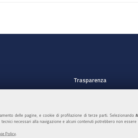
Trasparenza
Amministrazione traspare
Albo Camerale
namento delle pagine, e cookie di profilazione di terze parti. Selezionando
A
Pubblicità Legale
ie tecnici necessari alla navigazione e alcuni contenuti potrebbero non essere
Area riservata Amminist
ie Policy
.