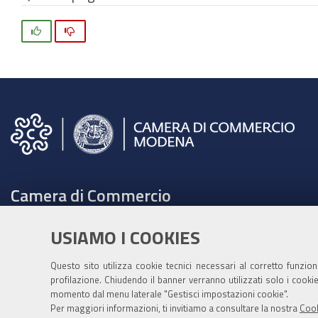
Si
No
Camera di Commercio
C.F. e Partita Iva 00675070361
USIAMO I COOKIES
Tel. 059208111 -
URP
Contabilità speciale Banca d'Italia:
Questo sito utilizza cookie tecnici necessari al corretto funzio
profilazione. Chiudendo il banner verranno utilizzati solo i cook
IT75Q 01000 04306 TU00 0001 3855
momento dal menu laterale "Gestisci impostazioni cookie".
Fatt. elettronica - Cod. univoco: XECKYI
Per maggiori informazioni, ti invitiamo a consultare la nostra
Cook