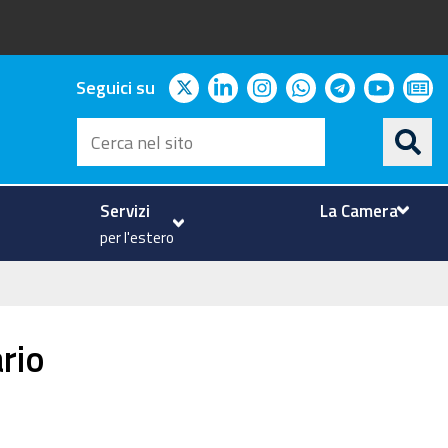
twitter
linkedin
instagram
whatsapp
telegram
youtu
ne
Seguici su
Cerca
nel
sito
Servizi
La Camera
per l'estero
ario