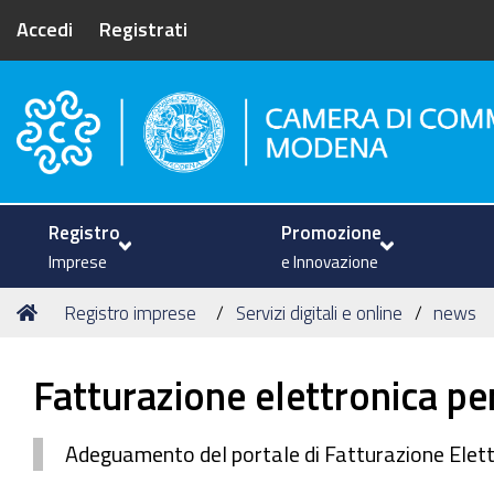
Accedi
Registrati
Camera di Commercio di Mode
Registro
Promozione
Imprese
e Innovazione
Tu
Home
Registro imprese
Servizi digitali e online
news
sei
qui:
Fatturazione elettronica pe
Adeguamento del portale di Fatturazione Elet