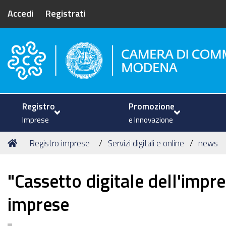
Accedi
Registrati
Camera di Commercio di Mode
Registro
Promozione
Imprese
e Innovazione
Tu
Home
Registro imprese
Servizi digitali e online
news
sei
qui:
"Cassetto digitale dell'impre
imprese