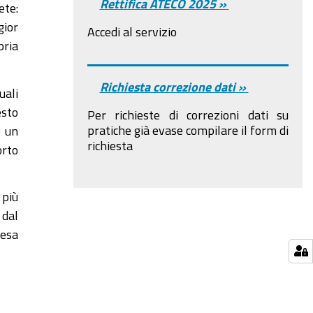
Rettifica ATECO 2025 »
ete:
gior
Accedi al servizio
pria
Richiesta correzione dati »
uali
esto
Per richieste di correzioni dati su
pratiche già evase compilare il form di
o un
richiesta
rto
 più
 dal
resa