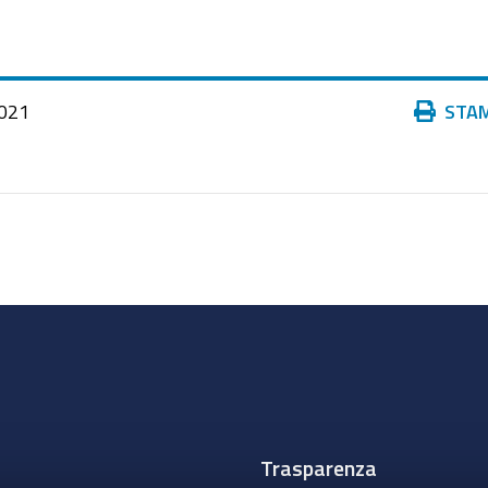
Azioni
021
STA
sul
documento
Trasparenza