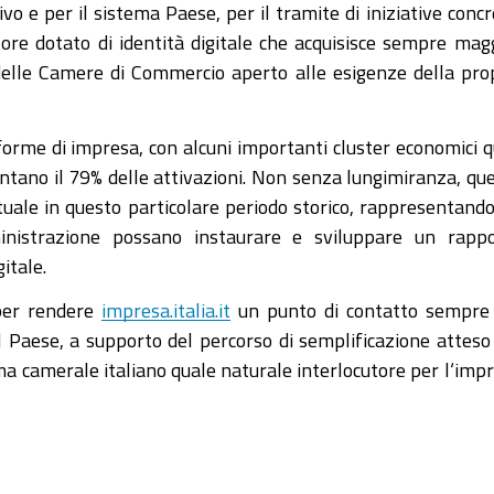
vo e per il sistema Paese, per il tramite di iniziative concr
tore dotato di identità digitale che acquisisce sempre mag
delle Camere di Commercio aperto alle esigenze della pro
e forme di impresa, con alcuni importanti cluster economici q
sentano il 79% delle attivazioni. Non senza lungimiranza, qu
uale in questo particolare periodo storico, rappresentand
istrazione possano instaurare e sviluppare un rappo
itale.
per rendere
impresa.italia.it
un punto di contatto sempre
el Paese, a supporto del percorso di semplificazione atteso
ma camerale italiano quale naturale interlocutore per l‘imp