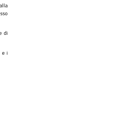
alla
esso
e di
 e i