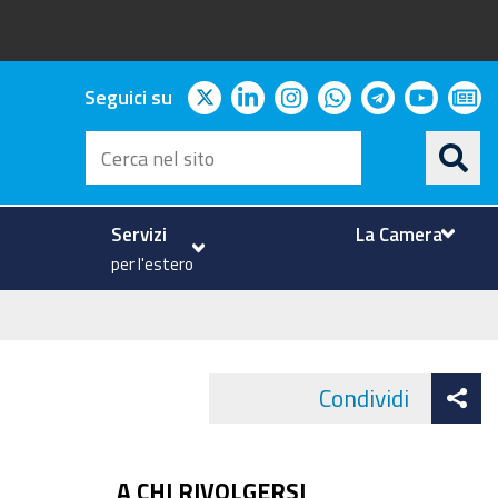
twitter
linkedin
instagram
whatsapp
telegram
youtu
ne
Seguici su
Cerca
nel
sito
Servizi
La Camera
per l'estero
At
Condividi
Face
co
A CHI RIVOLGERSI