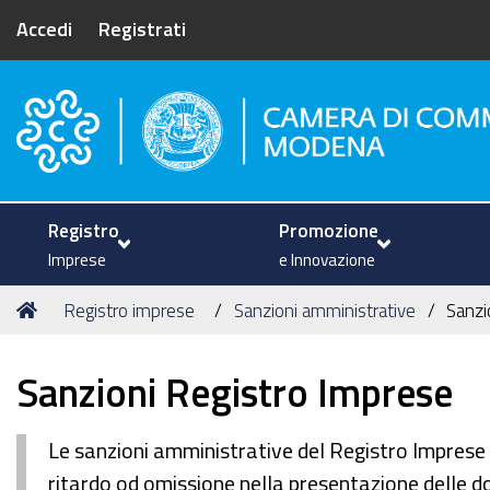
Accedi
Registrati
Camera di Commercio di Mode
Registro
Promozione
Imprese
e Innovazione
Tu
Home
Registro imprese
Sanzioni amministrative
Sanzi
sei
qui:
Sanzioni Registro Imprese
Le sanzioni amministrative del Registro Imprese p
ritardo od omissione nella presentazione delle do