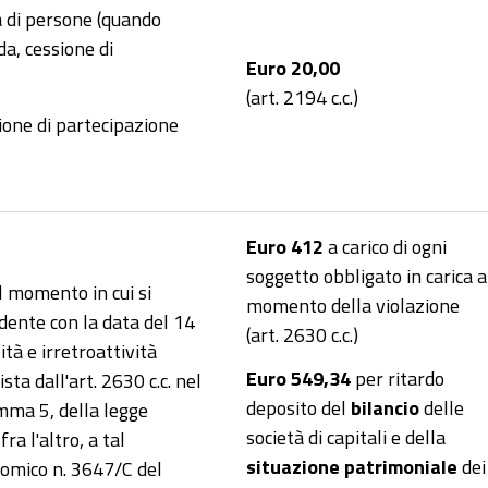
età di persone (quando
da, cessione di
Euro 20,00
(art. 2194 c.c.)
sione di partecipazione
Euro 412
a carico di ogni
soggetto obbligato in carica a
al momento in cui si
momento della violazione
idente con la data del 14
(art. 2630 c.c.)
ità e irretroattività
Euro 549,34
per ritardo
sta dall'art. 2630 c.c. nel
deposito del
bilancio
delle
omma 5, della legge
società di capitali e della
a l'altro, a tal
situazione patrimoniale
dei
nomico n. 3647/C del