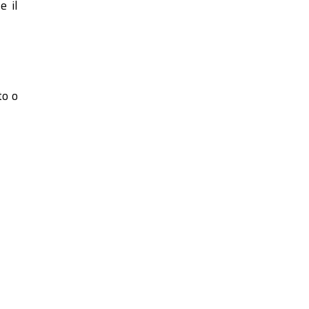
e il
to o