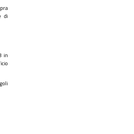
opra
e di
3 in
icio
goli