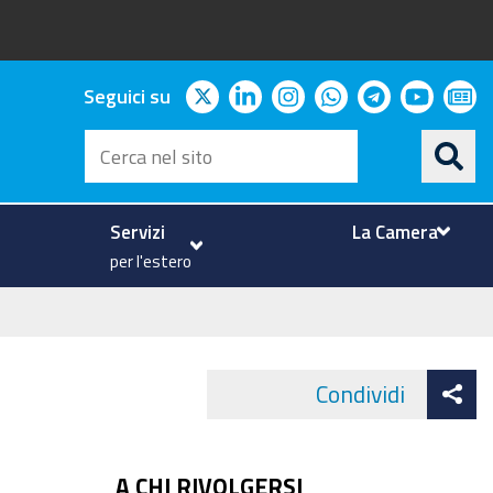
twitter
linkedin
instagram
whatsapp
telegram
youtu
ne
Seguici su
Cerca
nel
sito
Servizi
La Camera
per l'estero
At
Condividi
Face
co
A CHI RIVOLGERSI