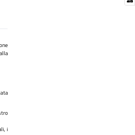
ione
alla
gata
stro
i, i