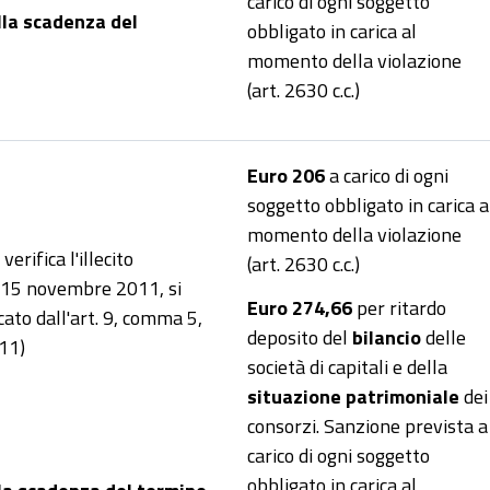
carico di ogni soggetto
lla scadenza del
obbligato in carica al
momento della violazione
(art. 2630 c.c.)
Euro 206
a carico di ogni
soggetto obbligato in carica a
momento della violazione
erifica l'illecito
(art. 2630 c.c.)
l 15 novembre 2011, si
Euro 274,66
per ritardo
ato dall'art. 9, comma 5,
deposito del
bilancio
delle
11)
società di capitali e della
situazione patrimoniale
dei
consorzi. Sanzione prevista a
carico di ogni soggetto
obbligato in carica al
lla scadenza del termine