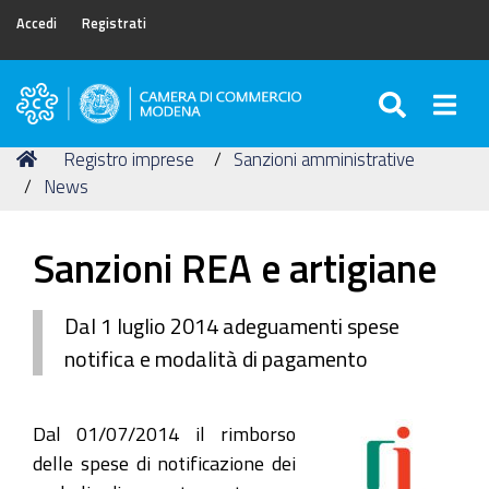
Accedi
Registrati
SEARC
Togg
Camera
di
Tu
Home
Registro imprese
Sanzioni amministrative
Commercio
sei
News
di
qui:
Modena
Sanzioni REA e artigiane
Dal 1 luglio 2014 adeguamenti spese
notifica e modalità di pagamento
Dal 01/07/2014 il rimborso
delle spese di notificazione dei