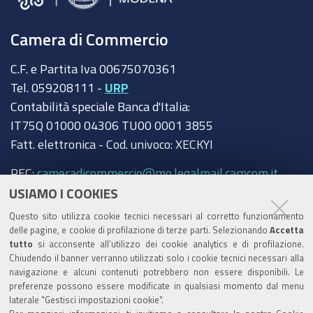
Camera di Commercio
C.F. e Partita Iva 00675070361
Tel. 059208111 -
URP
Contabilità speciale Banca d'Italia:
IT75Q 01000 04306 TU00 0001 3855
Fatt. elettronica - Cod. univoco: XECKYI
PEC:
cameradicommercio@mo.legalmail.camcom.it
USIAMO I COOKIES
Trasparenza
Questo sito utilizza cookie tecnici necessari al corretto funzionamento
Amministrazione trasparente
delle pagine, e cookie di profilazione di terze parti. Selezionando
Accetta
tutto
si acconsente all’utilizzo dei cookie analytics e di profilazione.
Albo Camerale
Chiudendo il banner verranno utilizzati solo i cookie tecnici necessari alla
navigazione e alcuni contenuti potrebbero non essere disponibili. Le
Pubblicità Legale
preferenze possono essere modificate in qualsiasi momento dal menu
laterale "Gestisci impostazioni cookie".