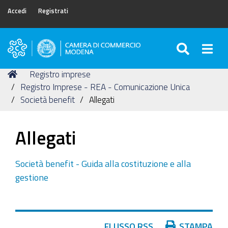
Accedi
Registrati
SEARC
Togg
Camera
di
Tu
Home
Registro imprese
Commercio
sei
Registro Imprese - REA - Comunicazione Unica
di
qui:
Società benefit
Allegati
Modena
Allegati
Società benefit - Guida alla costituzione e alla
gestione
Azioni
FLUSSO RSS
STAMPA