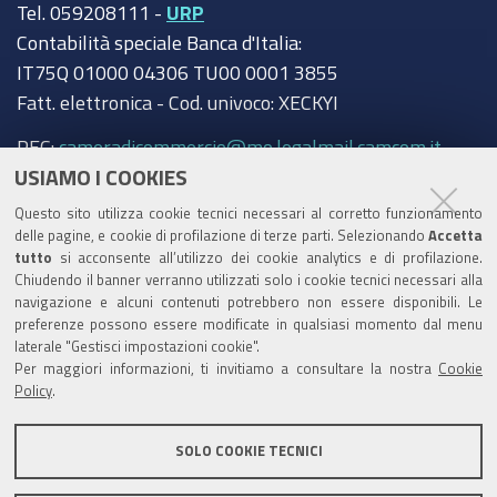
Tel. 059208111 -
URP
Contabilità speciale Banca d'Italia:
IT75Q 01000 04306 TU00 0001 3855
Fatt. elettronica - Cod. univoco: XECKYI
PEC:
cameradicommercio@mo.legalmail.camcom.it
USIAMO I COOKIES
Trasparenza
Questo sito utilizza cookie tecnici necessari al corretto funzionamento
Amministrazione trasparente
delle pagine, e cookie di profilazione di terze parti. Selezionando
Accetta
tutto
si acconsente all’utilizzo dei cookie analytics e di profilazione.
Albo Camerale
Chiudendo il banner verranno utilizzati solo i cookie tecnici necessari alla
navigazione e alcuni contenuti potrebbero non essere disponibili. Le
Pubblicità Legale
preferenze possono essere modificate in qualsiasi momento dal menu
laterale "Gestisci impostazioni cookie".
Area riservata Amministratori
Per maggiori informazioni, ti invitiamo a consultare la nostra
Cookie
Policy
.
Accesso riservato agli Amministratori dell'ente
SOLO COOKIE TECNICI