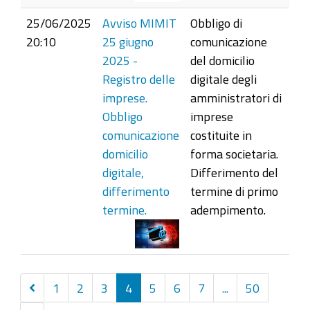
25/06/2025
Avviso MIMIT
Obbligo di
20:10
25 giugno
comunicazione
2025 -
del domicilio
Registro delle
digitale degli
imprese.
amministratori di
Obbligo
imprese
comunicazione
costituite in
domicilio
forma societaria.
digitale,
Differimento del
differimento
termine di primo
termine.
adempimento.
Precedenti
1
2
3
4
5
6
7
...
50
10