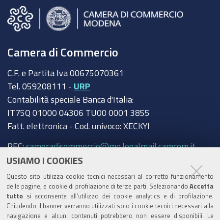
Camera di Commercio
C.F. e Partita Iva 00675070361
Tel. 059208111 -
URP
Contabilità speciale Banca d'Italia:
IT75Q 01000 04306 TU00 0001 3855
Fatt. elettronica - Cod. univoco: XECKYI
PEC:
cameradicommercio@mo.legalmail.camcom.it
USIAMO I COOKIES
Trasparenza
Questo sito utilizza cookie tecnici necessari al corretto funzionamento
Amministrazione trasparente
delle pagine, e cookie di profilazione di terze parti. Selezionando
Accetta
tutto
si acconsente all’utilizzo dei cookie analytics e di profilazione.
Albo Camerale
Chiudendo il banner verranno utilizzati solo i cookie tecnici necessari alla
navigazione e alcuni contenuti potrebbero non essere disponibili. Le