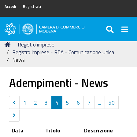
Accedi
Registrati
SEARC
Togg
Camera
di
Tu
Home
Registro imprese
Commercio
sei
Registro Imprese - REA - Comunicazione Unica
di
qui:
News
Modena
Adempimenti - News
Precedenti
1
2
3
4
5
6
7
...
50
10
Successivi
elementi
10
Data
Titolo
Descrizione
elementi