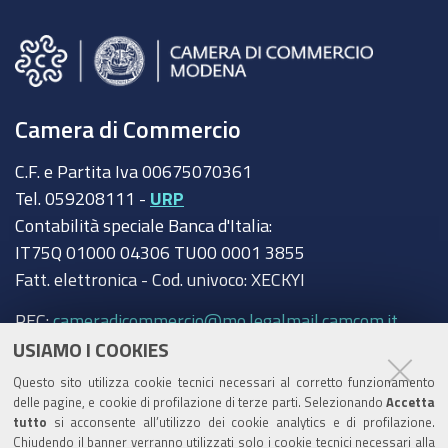
Camera di Commercio
C.F. e Partita Iva 00675070361
Tel. 059208111 -
URP
Contabilità speciale Banca d'Italia:
IT75Q 01000 04306 TU00 0001 3855
Fatt. elettronica - Cod. univoco: XECKYI
PEC:
cameradicommercio@mo.legalmail.camcom.it
USIAMO I COOKIES
Trasparenza
Questo sito utilizza cookie tecnici necessari al corretto funzionamento
Amministrazione trasparente
delle pagine, e cookie di profilazione di terze parti. Selezionando
Accetta
tutto
si acconsente all’utilizzo dei cookie analytics e di profilazione.
Albo Camerale
Chiudendo il banner verranno utilizzati solo i cookie tecnici necessari alla