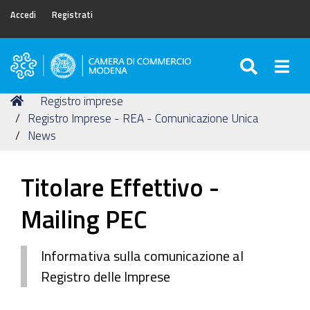
Accedi
Registrati
SEARC
Togg
Camera
di
Tu
Home
Registro imprese
Commercio
sei
Registro Imprese - REA - Comunicazione Unica
di
qui:
News
Modena
Titolare Effettivo -
Mailing PEC
Informativa sulla comunicazione al
Registro delle Imprese