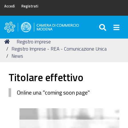
Accedi
Registrati
SEARC
Togg
Camera
di
Tu
Home
Registro imprese
Commercio
sei
Registro Imprese - REA - Comunicazione Unica
di
qui:
News
Modena
Titolare effettivo
Online una "coming soon page"