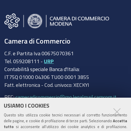
Camera di Commercio
C.F. e Partita Iva 00675070361
Tel. 059208111 -
URP
Contabilità speciale Banca d'Italia:
IT75Q 01000 04306 TU00 0001 3855
Fatt. elettronica - Cod. univoco: XECKYI
PEC:
cameradicommercio@mo.legalmail.camcom.it
USIAMO I COOKIES
Trasparenza
Questo sito utilizza cookie tecnici necessari al corretto funzionamento
Amministrazione trasparente
delle pagine, e cookie di profilazione di terze parti. Selezionando
Accetta
tutto
si acconsente all’utilizzo dei cookie analytics e di profilazione.