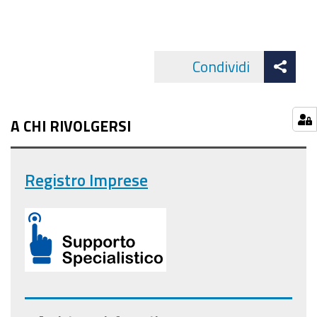
Att
Condividi
Facebo
cond
A CHI RIVOLGERSI
Registro Imprese