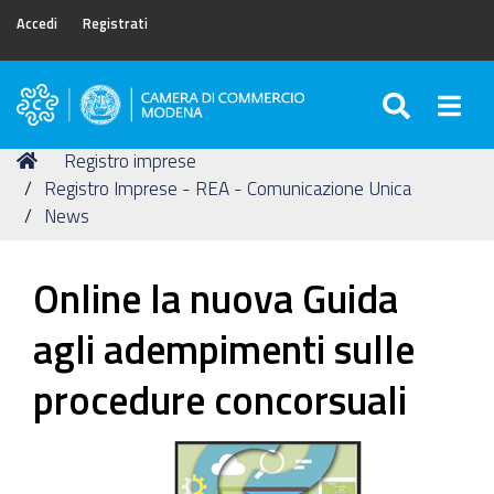
Accedi
Registrati
SEARC
Togg
Camera
di
Tu
Home
Registro imprese
Commercio
sei
Registro Imprese - REA - Comunicazione Unica
di
qui:
News
Modena
Online la nuova Guida
agli adempimenti sulle
procedure concorsuali