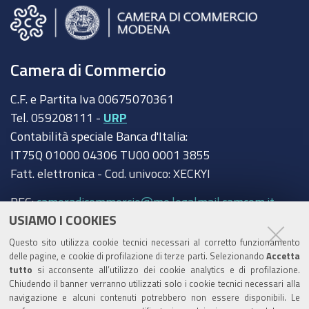
Camera di Commercio
C.F. e Partita Iva 00675070361
Tel. 059208111 -
URP
Contabilità speciale Banca d'Italia:
IT75Q 01000 04306 TU00 0001 3855
Fatt. elettronica - Cod. univoco: XECKYI
PEC:
cameradicommercio@mo.legalmail.camcom.it
USIAMO I COOKIES
Trasparenza
Questo sito utilizza cookie tecnici necessari al corretto funzionamento
Amministrazione trasparente
delle pagine, e cookie di profilazione di terze parti. Selezionando
Accetta
tutto
si acconsente all’utilizzo dei cookie analytics e di profilazione.
Albo Camerale
Chiudendo il banner verranno utilizzati solo i cookie tecnici necessari alla
navigazione e alcuni contenuti potrebbero non essere disponibili. Le