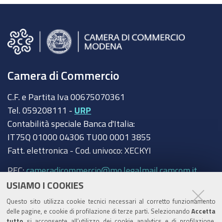
Camera di Commercio
C.F. e Partita Iva 00675070361
Tel. 059208111 -
URP
Contabilità speciale Banca d'Italia:
IT75Q 01000 04306 TU00 0001 3855
Fatt. elettronica - Cod. univoco: XECKYI
PEC:
cameradicommercio@mo.legalmail.camcom.it
USIAMO I COOKIES
Trasparenza
Questo sito utilizza cookie tecnici necessari al corretto funzionamento
Amministrazione trasparente
delle pagine, e cookie di profilazione di terze parti. Selezionando
Accetta
tutto
si acconsente all’utilizzo dei cookie analytics e di profilazione.