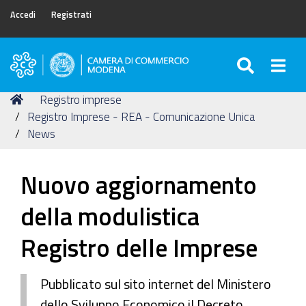
Accedi
Registrati
SEARC
Togg
Camera
di
Tu
Home
Registro imprese
Commercio
sei
Registro Imprese - REA - Comunicazione Unica
di
qui:
News
Modena
Nuovo aggiornamento
della modulistica
Registro delle Imprese
Pubblicato sul sito internet del Ministero
dello Sviluppo Economico il Decreto