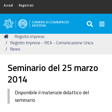
Accedi
Registrati
SEARC
Togg
Camera
di
Tu
Home
Registro imprese
Commercio
sei
Registro Imprese - REA - Comunicazione Unica
di
qui:
News
Modena
Seminario del 25 marzo
2014
Disponibile il materiale didattico del
seminario