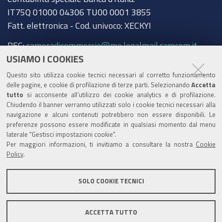
IT75Q 01000 04306 TU00 0001 3855
Fatt. elettronica - Cod. univoco: XECKYI
PEC:
cameradicommercio@mo.legalmail.camcom.it
USIAMO I COOKIES
Trasparenza
Questo sito utilizza cookie tecnici necessari al corretto funzionamento
Amministrazione trasparente
delle pagine, e cookie di profilazione di terze parti. Selezionando
Accetta
tutto
si acconsente all’utilizzo dei cookie analytics e di profilazione.
Albo Camerale
Chiudendo il banner verranno utilizzati solo i cookie tecnici necessari alla
navigazione e alcuni contenuti potrebbero non essere disponibili. Le
Pubblicità Legale
preferenze possono essere modificate in qualsiasi momento dal menu
laterale "Gestisci impostazioni cookie".
Area riservata Amministratori
Per maggiori informazioni, ti invitiamo a consultare la nostra
Cookie
Policy
.
Accesso riservato agli Amministratori dell'ente
SOLO COOKIE TECNICI
ACCETTA TUTTO
Informativa generale
Informative privacy