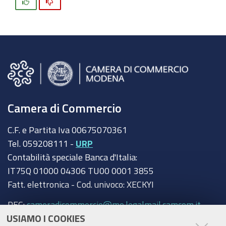
Si
No
Camera di Commercio
C.F. e Partita Iva 00675070361
Tel. 059208111 -
URP
Contabilità speciale Banca d'Italia:
IT75Q 01000 04306 TU00 0001 3855
Fatt. elettronica - Cod. univoco: XECKYI
PEC:
cameradicommercio@mo.legalmail.camcom.it
USIAMO I COOKIES
Trasparenza