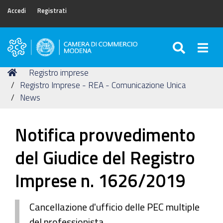
Accedi
Registrati
SEARC
Togg
Camera
di
Tu
Home
Registro imprese
Commercio
sei
Registro Imprese - REA - Comunicazione Unica
di
qui:
News
Modena
Notifica provvedimento
del Giudice del Registro
Imprese n. 1626/2019
Cancellazione d'ufficio delle PEC multiple
del professionista