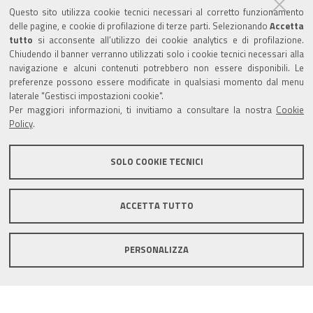
Questo sito utilizza cookie tecnici necessari al corretto funzionamento
Amministrazione trasparente
delle pagine, e cookie di profilazione di terze parti. Selezionando
Accetta
tutto
si acconsente all’utilizzo dei cookie analytics e di profilazione.
Albo Camerale
Chiudendo il banner verranno utilizzati solo i cookie tecnici necessari alla
navigazione e alcuni contenuti potrebbero non essere disponibili. Le
Pubblicità Legale
preferenze possono essere modificate in qualsiasi momento dal menu
laterale "Gestisci impostazioni cookie".
Area riservata Amministratori
Per maggiori informazioni, ti invitiamo a consultare la nostra
Cookie
Policy
.
Accesso riservato agli Amministratori dell'ente
SOLO COOKIE TECNICI
ACCETTA TUTTO
Informativa generale
Informative privacy
Accessibilità
Note legali
PERSONALIZZA
Informativa estesa sui cookie
Social media policy