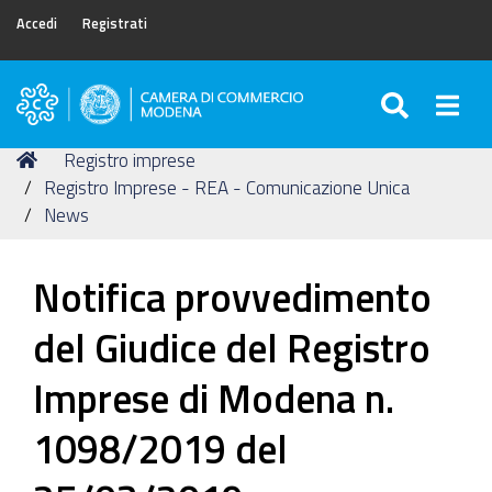
Accedi
Registrati
SEARC
Togg
Camera
di
Tu
Home
Registro imprese
Commercio
sei
Registro Imprese - REA - Comunicazione Unica
di
qui:
News
Modena
Notifica provvedimento
del Giudice del Registro
Imprese di Modena n.
1098/2019 del