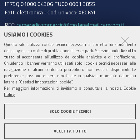
IT75Q 01000 04306 TU00 0001 3855
Fatt. elettronica - Cod. univoco: XECKYI
PEC:
cameradicommercio@mo.legalmail.camcom.it
USIAMO I COOKIES
Trasparenza
Questo sito utilizza cookie tecnici necessari al corretto funzionamento
Amministrazione trasparente
delle pagine, e cookie di profilazione di terze parti. Selezionando
Accetta
tutto
si acconsente all’utilizzo dei cookie analytics e di profilazione.
Albo Camerale
Chiudendo il banner verranno utilizzati solo i cookie tecnici necessari alla
navigazione e alcuni contenuti potrebbero non essere disponibili. Le
Pubblicità Legale
preferenze possono essere modificate in qualsiasi momento dal menu
laterale "Gestisci impostazioni cookie".
Area riservata Amministratori
Per maggiori informazioni, ti invitiamo a consultare la nostra
Cookie
Policy
.
Accesso riservato agli Amministratori dell'ente
SOLO COOKIE TECNICI
ACCETTA TUTTO
Informativa generale
Informative privacy