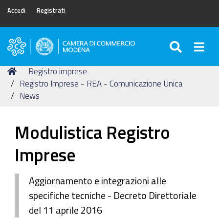
Accedi
Registrati
SEARC
Togg
Camera
di
Tu
Home
Registro imprese
Commercio
sei
Registro Imprese - REA - Comunicazione Unica
di
qui:
News
Modena
Modulistica Registro
Imprese
Aggiornamento e integrazioni alle
specifiche tecniche - Decreto Direttoriale
del 11 aprile 2016