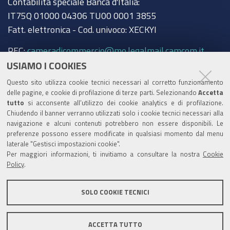
Contabilità speciale Banca d'Italia:
IT75Q 01000 04306 TU00 0001 3855
Fatt. elettronica - Cod. univoco: XECKYI
PEC:
cameradicommercio@mo.legalmail.camcom.it
USIAMO I COOKIES
Trasparenza
Questo sito utilizza cookie tecnici necessari al corretto funzionamento
Amministrazione trasparente
delle pagine, e cookie di profilazione di terze parti. Selezionando
Accetta
tutto
si acconsente all’utilizzo dei cookie analytics e di profilazione.
Albo Camerale
Chiudendo il banner verranno utilizzati solo i cookie tecnici necessari alla
navigazione e alcuni contenuti potrebbero non essere disponibili. Le
Pubblicità Legale
preferenze possono essere modificate in qualsiasi momento dal menu
laterale "Gestisci impostazioni cookie".
Area riservata Amministratori
Per maggiori informazioni, ti invitiamo a consultare la nostra
Cookie
Policy
.
Accesso riservato agli Amministratori dell'ente
SOLO COOKIE TECNICI
ACCETTA TUTTO
Informativa generale
Informative privacy