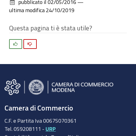
pubblicato il
02/05/2016
—
documento
ultima modifica
24/10/2019
Questa pagina ti è stata utile?
Si
No
Camera di Commercio
C.F. e Partita Iva 00675070361
Tel. 059208111 -
URP