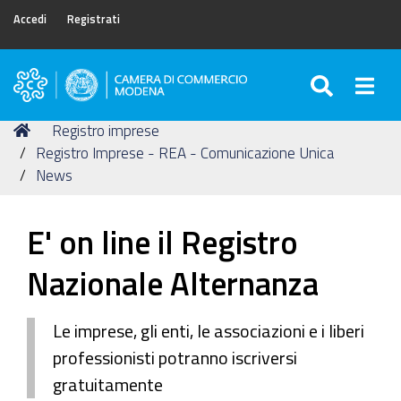
Accedi
Registrati
SEARC
Togg
Camera
di
Tu
Home
Registro imprese
Commercio
sei
Registro Imprese - REA - Comunicazione Unica
di
qui:
News
Modena
E' on line il Registro
Nazionale Alternanza
Le imprese, gli enti, le associazioni e i liberi
professionisti potranno iscriversi
gratuitamente