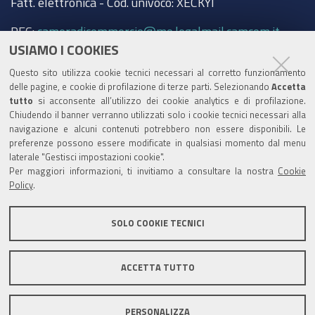
Fatt. elettronica - Cod. univoco: XECKYI
PEC:
cameradicommercio@mo.legalmail.camcom.it
USIAMO I COOKIES
Trasparenza
Questo sito utilizza cookie tecnici necessari al corretto funzionamento
Amministrazione trasparente
delle pagine, e cookie di profilazione di terze parti. Selezionando
Accetta
tutto
si acconsente all’utilizzo dei cookie analytics e di profilazione.
Albo Camerale
Chiudendo il banner verranno utilizzati solo i cookie tecnici necessari alla
navigazione e alcuni contenuti potrebbero non essere disponibili. Le
Pubblicità Legale
preferenze possono essere modificate in qualsiasi momento dal menu
laterale "Gestisci impostazioni cookie".
Area riservata Amministratori
Per maggiori informazioni, ti invitiamo a consultare la nostra
Cookie
Policy
.
Accesso riservato agli Amministratori dell'ente
SOLO COOKIE TECNICI
ACCETTA TUTTO
Informativa generale
Informative privacy
Accessibilità
Note legali
PERSONALIZZA