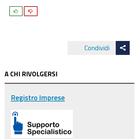
Si
No
Att
Condividi
Facebo
cond
A CHI RIVOLGERSI
Registro Imprese