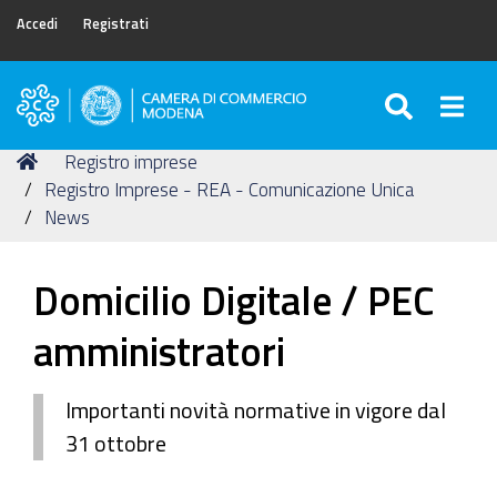
Accedi
Registrati
SEARC
Togg
Camera
di
Tu
Home
Registro imprese
Commercio
sei
Registro Imprese - REA - Comunicazione Unica
di
qui:
News
Modena
Domicilio Digitale / PEC
amministratori
Importanti novità normative in vigore dal
31 ottobre