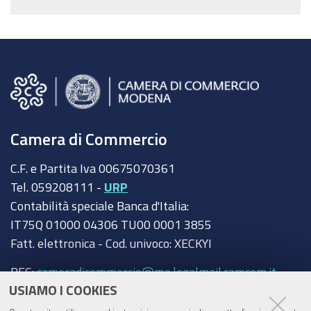
Camera di Commercio
C.F. e Partita Iva 00675070361
Tel. 059208111 -
URP
Contabilità speciale Banca d'Italia:
IT75Q 01000 04306 TU00 0001 3855
Fatt. elettronica - Cod. univoco: XECKYI
PEC:
cameradicommercio@mo.legalmail.camcom.it
USIAMO I COOKIES
Trasparenza