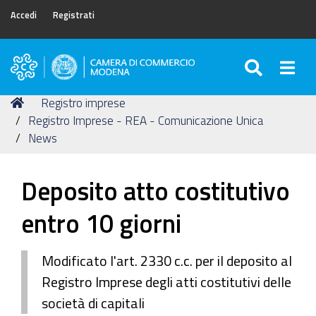
Accedi
Registrati
SEARC
Togg
Camera
di
Tu
Home
Registro imprese
Commercio
sei
Registro Imprese - REA - Comunicazione Unica
di
qui:
News
Modena
Deposito atto costitutivo
entro 10 giorni
Modificato l'art. 2330 c.c. per il deposito al
Registro Imprese degli atti costitutivi delle
società di capitali