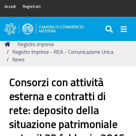
Accedi
Registrati
SEARC
Togg
Camera
di
Tu
Home
Registro imprese
Commercio
sei
Registro Imprese - REA - Comunicazione Unica
di
qui:
News
Modena
Consorzi con attività
esterna e contratti di
rete: deposito della
situazione patrimoniale