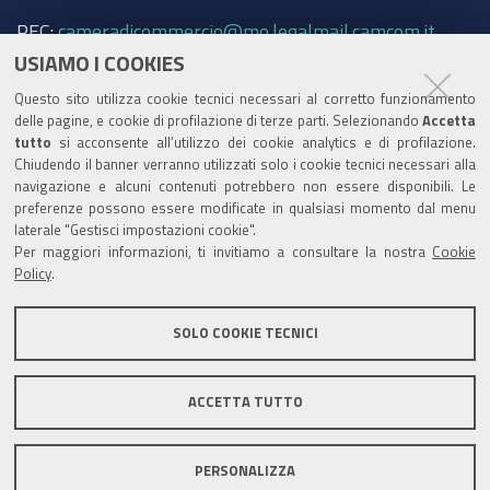
PEC:
cameradicommercio@mo.legalmail.camcom.it
USIAMO I COOKIES
Trasparenza
Questo sito utilizza cookie tecnici necessari al corretto funzionamento
Amministrazione trasparente
delle pagine, e cookie di profilazione di terze parti. Selezionando
Accetta
tutto
si acconsente all’utilizzo dei cookie analytics e di profilazione.
Albo Camerale
Chiudendo il banner verranno utilizzati solo i cookie tecnici necessari alla
navigazione e alcuni contenuti potrebbero non essere disponibili. Le
Pubblicità Legale
preferenze possono essere modificate in qualsiasi momento dal menu
laterale "Gestisci impostazioni cookie".
Area riservata Amministratori
Per maggiori informazioni, ti invitiamo a consultare la nostra
Cookie
Policy
.
Accesso riservato agli Amministratori dell'ente
SOLO COOKIE TECNICI
ACCETTA TUTTO
Informativa generale
Informative privacy
Accessibilità
Note legali
PERSONALIZZA
Informativa estesa sui cookie
Social media policy